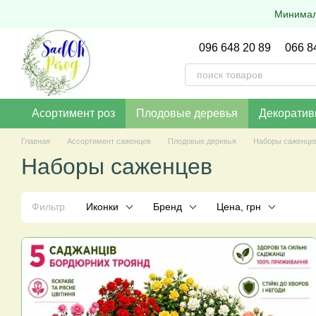
Перейти к основному контенту
Минималь
096 648 20 89
066 8
Асортимент роз
Плодовые деревья
Декоратив
Главная
Ассортимент саженцев
Плодовые деревья
Наборы саженце
Наборы саженцев
Фильтр
Иконки
Бренд
Цена, грн