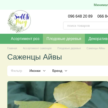
Перейти к основному контенту
Минималь
096 648 20 89
066 8
Асортимент роз
Плодовые деревья
Декоратив
Главная
Ассортимент саженцев
Плодовые деревья
Саженцы Айвы
Саженцы Айвы
Фильтр
Иконки
Бренд