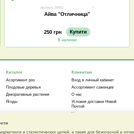
1
Артикул: 28002
Айва "Отличница"
Купити
250 грн
В наличии
Каталог
Клиентам
Асортимент роз
Вход в личный кабинет
Плодовые деревья
Ассортимент саженцев
Декоративные растения
О нас
Ягоды
Условия доставки Новой
Почтой
Условия оплаты и возврата
товара
ости
Возврат и Обмен
маркетинга и статистических целей, а также для безопасной и опт
Контактная информация