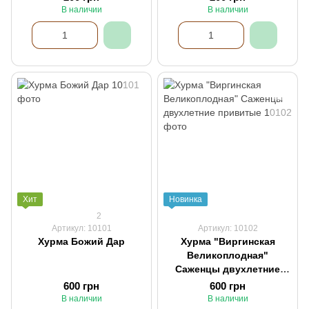
В наличии
В наличии
Хит
Новинка
2
Артикул: 10101
Артикул: 10102
Хурма Божий Дар
Хурма "Виргинская
Великоплодная"
Саженцы двухлетние
привитые
600 грн
600 грн
В наличии
В наличии