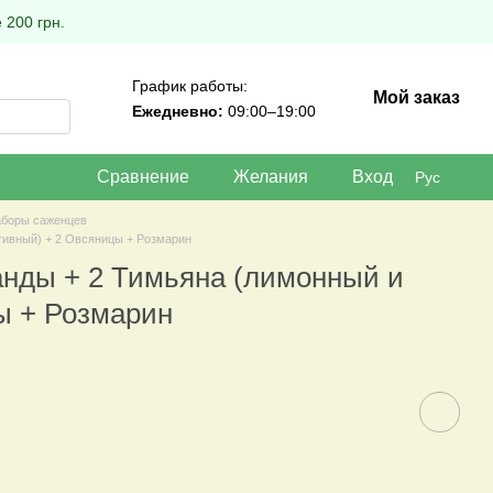
 200 грн.
График работы:
Мой заказ
Ежедневно:
09:00–19:00
Сравнение
Желания
Вход
Рус
боры саженцев
тивный) + 2 Овсяницы + Розмарин
анды + 2 Тимьяна (лимонный и
ы + Розмарин