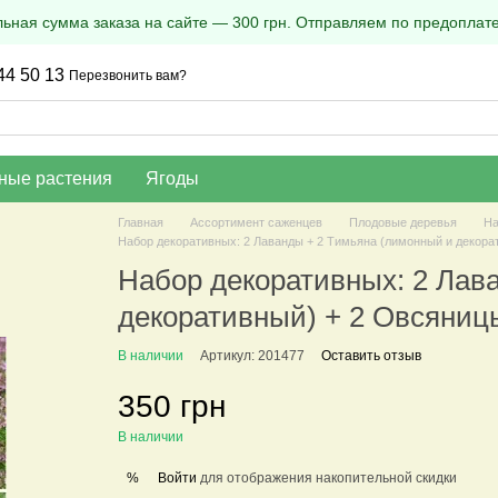
ная сумма заказа на сайте — 300 грн. Отправляем по предоплате
44 50 13
Перезвонить вам?
ные растения
Ягоды
Главная
Ассортимент саженцев
Плодовые деревья
На
Набор декоративных: 2 Лаванды + 2 Тимьяна (лимонный и декора
Набор декоративных: 2 Лав
декоративный) + 2 Овсяниц
В наличии
Артикул: 201477
Оставить отзыв
350 грн
В наличии
Войти
для отображения накопительной скидки
%