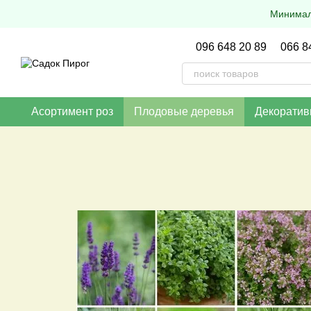
Перейти к основному контенту
Минималь
096 648 20 89
066 8
Асортимент роз
Плодовые деревья
Декоратив