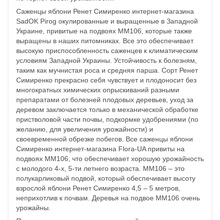
Саженцы яблони Ренет Симиренко интернет-магазина
SadOK Pirog окулированные и выращенные в Западной
Украине, привитые на подвоях ММ106, которые также
выращены в наших питомниках. Все это обеспечивает
высокую приспособленность саженцев к климатическим
условиям Западной Украины. Устойчивость к болезням,
таким как мучнистая роса и средняя парша. Сорт Ренет
Симиренко прекрасно себя чувствует и плодоносит без
многократных химических опрыскиваний разными
препаратами от болезней плодовых деревьев, уход за
деревом заключается только в механической обработке
пристволовой части почвы, подкормке удобрениями (по
желанию, для увеличения урожайности) и
своевременной обрезке побегов. Все саженцы яблони
Симиренко интернет-магазина Flora-UA привиты на
подвоях ММ106, что обеспечивает хорошую урожайность
с молодого 4-х, 5-ти летнего возраста. ММ106 – это
полукарликовый подвой, который обеспечивает высоту
взрослой яблони Ренет Симиренко 4,5 – 5 метров,
неприхотлив к почвам. Деревья на подвое ММ106 очень
урожайны.