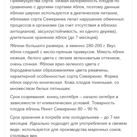
Преимущества сорта: низкая калорийность плодов по
сравнению с другими сортами яблок, поэтому данные
яблоки широко используются в диетическом питании,
яблоками сорта Семеринка лечат нарушение обменных
процессов в организме (за счет отсутствия в яблоках
антоцианов), засухоустойчивость, из одного дерева),
длительное хранение яблок (до 7 месяцев).
Яблоки большого размера, а именно 180-200 г. Вкус
яблок сладкий с кисло-пряным привкусом. Мякоть яблок
нежная, белого цвета с легким зеленоватым оттенком,
очень сочная. Яблоки ярко-зеленого цвета с
бородавчатыми образованиями цвета ржавчины,
характерной особенностью сорта Симиренко. Форма
яблок округло-коническая. Кожа плодов тоненькая, со
множеством белых пятнышек.
Срок созревания: конец сентября – начало октября в
зависимости от климатических условий. Товарность
плодов яблонь Ренет Симиренко 80 – 90 %.
Срок хранения в погребе или холодильнике – до 7-ми
месяцев. Идеально подходят для употребления в свежем
виде, используются для производства марочных соков,
столовых вин.