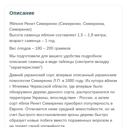
Описание
Яблоня Ренет Симиренко (Семеренко, Семеринка,
Симиренко)
Высота саженца яблони составляет 1,5 – 1,8 метра,
возраст саженца – 1 год.
Вес плодов – 180 – 200 граммов
Мы подготовили для вашего удобства подробное
описание саженца в виде таблицы (смотрите вкладку
"характеристики")
Давний украинский сорт, впервые описанный украинским
помологом Симиренко Л.П. в 1880 году. Из хутора вблизи
г. Млиевка Черкасской области, где впервые было
обнаружено дерево данного сорта, распространился по
территории Украины, впоследствии - России, а затем
сорт яблок Ренет Симиренко приобрел популярность в
Европе. Отличается ниже средней зимостойкости, но за
счет быстрого восстановления кроны дерево быстро
образует новые побеги вместо пораженных морозом и
не теряет своей урожайности.