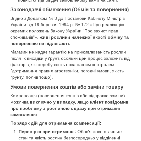
повністю відповідає замовленому вами на сайті.
Законодавчі обмеження (Обмін та повернення)
Згідно з Додатком № 3 до Постанови Кабінету Міністрів
України від 19 березня 1994 р. № 172 «Про реалізацію
окремих положень Закону України "Про захист прав
споживачів"»,
живі рослини належної якості обміну та
поверненню не підлягають
.
Магазин не надає гарантію на приживлюваність рослин
після їх висадки у ґрунт, оскільки цей процес залежить від
факторів, які перебувають поза нашим контролем
(дотримання правил агротехніки, погодні умови, якість
ґрунту, полив тощо).
Умови повернення коштів або заміни товару
Компенсація (повернення коштів або відправка заміни)
можлива
виключно у випадку, якщо клієнт повідомив
про проблему з рослиною одразу при отриманні
замовлення
.
Порядок дій для отримання компенсації:
Перевірка при отриманні:
Обов'язково огляньте
стан та якість рослин безпосередньо у відділенні