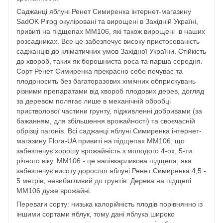
Саджанці яблуні Ренет Симиренка інтернет-магазину
SadOK Pirog окуліровані та вирощені в Західній Україні,
привиті на підщепах ММ106, які також вирощені в наших
розсадниках. Все це забезпечує високу пристосованість
саджанців до кліматичних умов Західної України. Стійкість
до хвороб, таких як борошниста роса та парша середня.
Сорт Ренет Симиренка прекрасно себе почуває та
плодоносить без багаторазових хімічних обприскувань
різними препаратами від хвороб плодових дерев, догляд
за деревом полягає лише в механічній обробці
пристволової частини грунту, підживленні добривами (за
бажанням, для збільшення врожайності) та своєчасній
обрізці пагонів. Всі саджанці яблуні Симиренка інтернет-
магазину Flora-UA привиті на підщепах ММ106, що
забезпечує хорошу врожайність з молодого 4-ох, 5-ти
річного віку. ММ106 - це напівкарликова підщепа, яка
забезпечує висоту дорослої яблуні Ренет Симиренка 4,5 -
5 метрів, невибагливий до грунтів. Дерева на підщепі
ММ106 дуже врожайні.
Переваги сорту: низька калорійність плодів порівнянно із
іншими сортами яблук, тому дані яблука широко