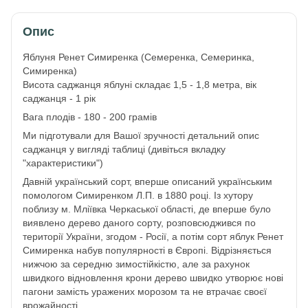
Опис
Яблуня Ренет Симиренка (Семеренка, Семеринка,
Симиренка)
Висота саджанця яблуні складає 1,5 - 1,8 метра, вік
саджанця - 1 рік
Вага плодів - 180 - 200 грамів
Ми підготували для Вашої зручності детальний опис
саджанця у вигляді таблиці (дивіться вкладку
"характеристики")
Давній український сорт, вперше описаний українським
помологом Симиренком Л.П. в 1880 році. Із хутору
поблизу м. Мліївка Черкаської області, де вперше було
виявлено дерево даного сорту, розповсюджився по
території України, згодом - Росії, а потім сорт яблук Ренет
Симиренка набув популярності в Європі. Відрізняється
нижчою за середню зимостійкістю, але за рахунок
швидкого відновлення крони дерево швидко утворює нові
пагони замість уражених морозом та не втрачає своєї
врожайності.