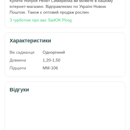
Купити Яблуня Ренет Симиренка ви можете в нашому
інтернет-магазині. Відправляємо по Україні Новою
Поштою. Також є оптовий продаж рослин.
З турботою про вас SadOK Pirog
Характеристики
Вік саджанця
Однорічний
Довжина
1,20-1,50
Підщепа
ММ-106
Відгуки