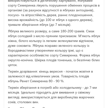
використовуються в дієтичному харчуванні, яблуками
сорту Семеринка лікують порушення обмінних процесів в
організмі (за рахунок відсутності в яблуках антоціанів),
посухо- та вітростійкість дерев, раннє плодоношення,
висока врожайність (до 100 кг яблук з одного дерева),
тривале зберігання яблук (до 7 місяців).
Яблука великого розміру, а саме 180-200 грамів. Смак
яблук солодкий з кисло-пряним присмаком. М'якоть яблук
ніжна, білого кольору із легким зеленуватим відтінком,
дуже соковита. Яблука яскраво-зеленого кольору із
бородавчастими утворенями кольору іржі, що є
характерною особливістю сорту Симиренка. Форма яблук
округло-конічна. Шкірка плодів тоненька, із безліччю білих
цяток.
Термін дозрівання: кінець вересня - початок жовтня в
залежності від кліматичних умов. Товарність плодів
яблунь Ренет Симиренка 80 - 90 %.
Термін зберігання в погребі або холодильнику - до 7-ми
місяців. Ідеально підходять для вживання у свіжому
вигляді, використовуються для виробництва марочних
соків, столових вин.