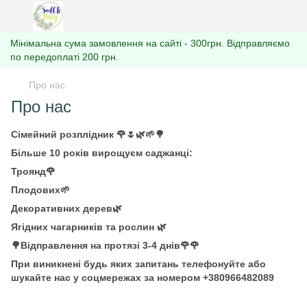
Мінімальна сума замовлення на сайті - 300грн. Відправляємо
по передоплаті 200 грн.
Про нас
Про нас
Сімейний розплідник 🌹🌷🌿🌱🌳
Більше 10 років вирощуєм саджанці:
Троянд🌹
Плодових🌱
Декоративних дерев🌿
Ягідних чагарників та рослин 🌿
🌳Відправлення на протязі 3-4 днів🌹🌹
При виникнені будь яких запитань телефонуйте або
шукайте нас у соцмережах за номером +380966482089