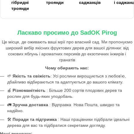
гібридні
троянди
саджанців
і саджанц
троянди
Ласкаво просимо до SadOK Pirog
Це місце, де оживають ваші мрії про власний сад. Ми пропонуємо
широкий вибір якісних фруктових дерев для вашої ділянки: від
сокових яблунь і ароматних персиків до екзотичних інжирів і
гранатів
Чому обирають нас:
🌱
Якість та свіжість
: Усі рослини вирощуються з любов'ю,
дбайливо відбираються та адаптуються до вашого клімату.
🍎
Різноманітність
: Більше 200 сортів плодових дерев та
рослин для будь-яких уподобань.
🚛
Зручна доставка
: Відправка Нова Пошта, швидко та
надійно.
🛠️
Поради та підтримка
: Наші працівники підібрали ідеальні
дерева для вас та підібратися секретами догляду.
Наші переваги: