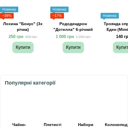
Новинка
Новинка
−38%
−17%
Новинка
Лохина "Бонус" (3х
Рододендрон
Троянда спр
річна)
"Дотелла" 6-річний
Еден (Mimi
250 грн
1 000 грн
140 г
400 грн
1 200 грн
Купити
Купити
Купи
Популярні категорії
Чайно-
Плетисті
Набори
Колонопод