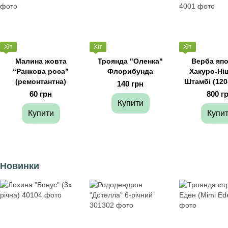
Хіт
Хіт
Хіт
Малина жовта
Троянда "Оленка"
Верба яп
“Ранкова роса”
Флорибунда
Хакуро-Ніш
(ремонтантна)
Штамбі (120
140 грн
60 грн
800 г
Купити
Купити
Купи
Новинки