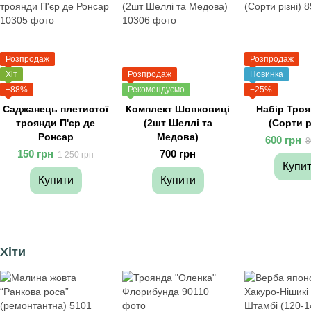
Розпродаж
Розпродаж
Хіт
Розпродаж
Новинка
−88%
Рекомендуємо
−25%
Саджанець плетистої
Комплект Шовковиці
Набір Троя
троянди П'єр де
(2шт Шеллі та
(Сорти р
Ронсар
Медова)
600 грн
8
150 грн
700 грн
1 250 грн
Купи
Купити
Купити
Хіти