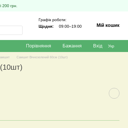
 200 грн.
Графік роботи:
Мій кошик
Щодня:
09:00–19:00
Порівняння
Бажання
Вхід
Укр
амшит
Самшит Вічнозелений 60см (10шт)
(10шт)