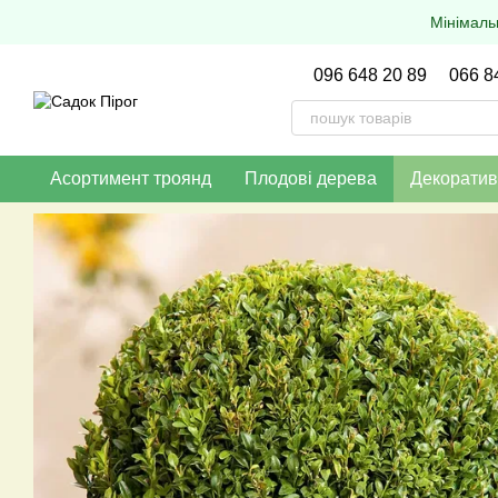
Перейти до основного контенту
Мінімаль
096 648 20 89
066 8
Асортимент троянд
Плодові дерева
Декоратив