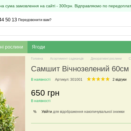
на сума замовлення на сайті - 300грн. Відправляємо по передоплаті
44 50 13
Передзвонити вам?
ні рослини
Ягоди
Головна
Асортимент саджанців
Декоративні рослини
С
Самшит Вічнозелений 60см 
В наявності
Артикул: 301001
2 відгуки
650 грн
В наявності
Увійти
для відображення накопичувальної знижки
%