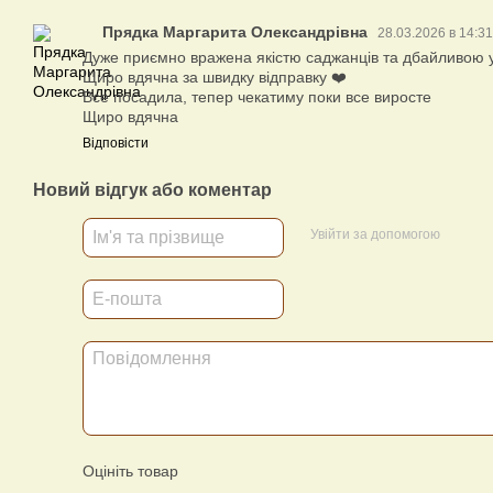
Прядка Маргарита Олександрівна
28.03.2026 в 14:3
Дуже приємно вражена якістю саджанців та дбайливою 
Щиро вдячна за швидку відправку ❤️
Все посадила, тепер чекатиму поки все виросте
Щиро вдячна
Відповісти
Новий відгук або коментар
Увійти за допомогою
Оцініть товар