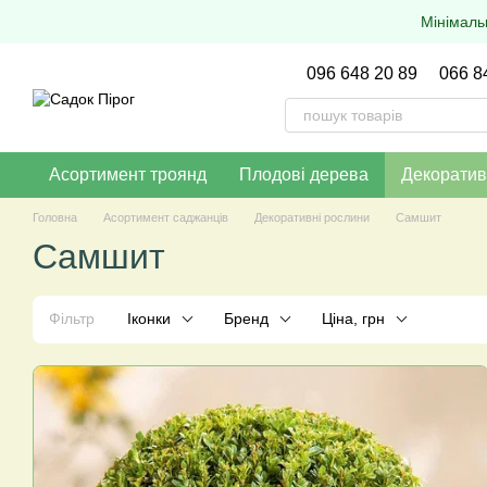
Перейти до основного контенту
Мінімаль
096 648 20 89
066 8
Асортимент троянд
Плодові дерева
Декоратив
Головна
Асортимент саджанців
Декоративні рослини
Самшит
Самшит
Фільтр
Іконки
Бренд
Ціна, грн