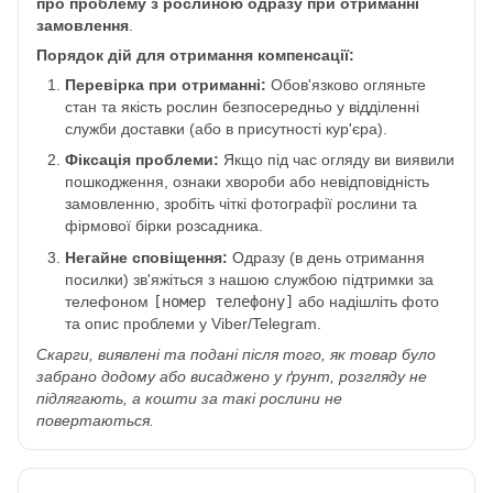
про проблему з рослиною одразу при отриманні
замовлення
.
Порядок дій для отримання компенсації:
Перевірка при отриманні:
Обов'язково огляньте
стан та якість рослин безпосередньо у відділенні
служби доставки (або в присутності кур'єра).
Фіксація проблеми:
Якщо під час огляду ви виявили
пошкодження, ознаки хвороби або невідповідність
замовленню, зробіть чіткі фотографії рослини та
фірмової бірки розсадника.
Негайне сповіщення:
Одразу (в день отримання
посилки) зв'яжіться з нашою службою підтримки за
телефоном
[номер телефону]
або надішліть фото
та опис проблеми у Viber/Telegram.
Скарги, виявлені та подані після того, як товар було
забрано додому або висаджено у ґрунт, розгляду не
підлягають, а кошти за такі рослини не
повертаються.