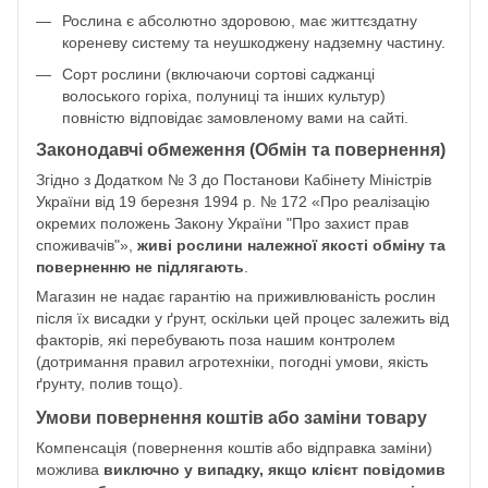
Рослина є абсолютно здоровою, має життєздатну
кореневу систему та неушкоджену надземну частину.
Сорт рослини (включаючи сортові саджанці
волоського горіха, полуниці та інших культур)
повністю відповідає замовленому вами на сайті.
Законодавчі обмеження (Обмін та повернення)
Згідно з Додатком № 3 до Постанови Кабінету Міністрів
України від 19 березня 1994 р. № 172 «Про реалізацію
окремих положень Закону України "Про захист прав
споживачів"»,
живі рослини належної якості обміну та
поверненню не підлягають
.
Магазин не надає гарантію на приживлюваність рослин
після їх висадки у ґрунт, оскільки цей процес залежить від
факторів, які перебувають поза нашим контролем
(дотримання правил агротехніки, погодні умови, якість
ґрунту, полив тощо).
Умови повернення коштів або заміни товару
Компенсація (повернення коштів або відправка заміни)
можлива
виключно у випадку, якщо клієнт повідомив