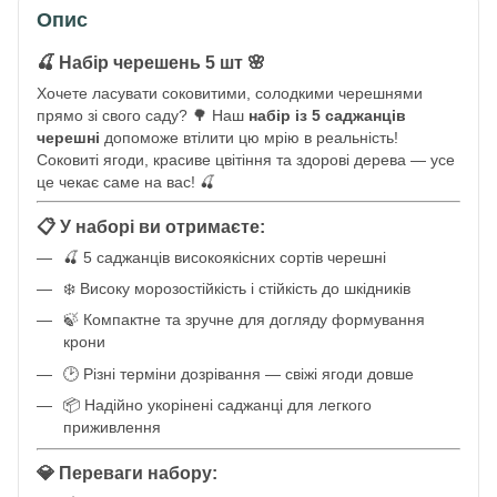
Опис
🍒 Набір черешень 5 шт 🌸
Хочете ласувати соковитими, солодкими черешнями
прямо зі свого саду? 🌳 Наш
набір із 5 саджанців
черешні
допоможе втілити цю мрію в реальність!
Соковиті ягоди, красиве цвітіння та здорові дерева — усе
це чекає саме на вас! 🍒
📋 У наборі ви отримаєте:
🍒 5 саджанців високоякісних сортів черешні
❄️ Високу морозостійкість і стійкість до шкідників
🍃 Компактне та зручне для догляду формування
крони
🕑 Різні терміни дозрівання — свіжі ягоди довше
📦 Надійно укорінені саджанці для легкого
приживлення
💎 Переваги набору: