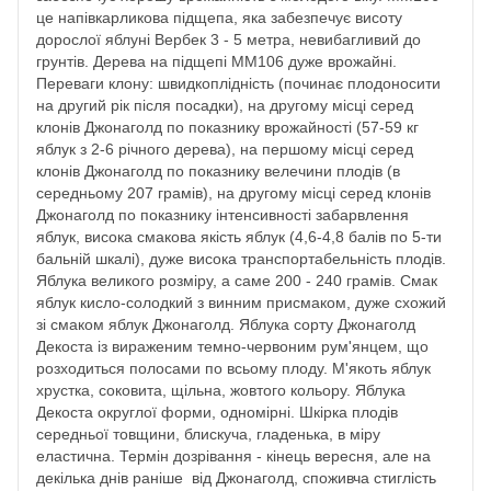
це напівкарликова підщепа, яка забезпечує висоту
дорослої яблуні Вербек 3 - 5 метра, невибагливий до
грунтів. Дерева на підщепі ММ106 дуже врожайні.
Переваги клону: швидкоплідність (починає плодоносити
на другий рік після посадки), на другому місці серед
клонів Джонаголд по показнику врожайності (57-59 кг
яблук з 2-6 річного дерева), на першому місці серед
клонів Джонаголд по показнику велечини плодів (в
середньому 207 грамів), на другому місці серед клонів
Джонаголд по показнику інтенсивності забарвлення
яблук, висока смакова якість яблук (4,6-4,8 балів по 5-ти
бальній шкалі), дуже висока транспортабельність плодів.
Яблука великого розміру, а саме 200 - 240 грамів. Смак
яблук кисло-солодкий з винним присмаком, дуже схожий
зі смаком яблук Джонаголд. Яблука сорту Джонаголд
Декоста із вираженим темно-червоним рум'янцем, що
розходиться полосами по всьому плоду. М'якоть яблук
хрустка, соковита, щільна, жовтого кольору. Яблука
Декоста округлої форми, одномірні. Шкірка плодів
середньої товщини, блискуча, гладенька, в міру
еластична. Термін дозрівання - кінець вересня, але на
декілька днів раніше від Джонаголд, споживча стиглість