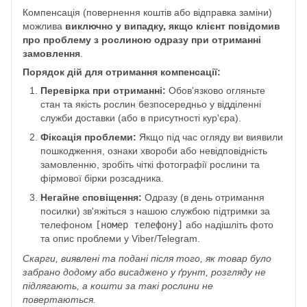
Компенсація (повернення коштів або відправка заміни)
можлива
виключно у випадку, якщо клієнт повідомив
про проблему з рослиною одразу при отриманні
замовлення
.
Порядок дій для отримання компенсації:
Перевірка при отриманні:
Обов'язково огляньте
стан та якість рослин безпосередньо у відділенні
служби доставки (або в присутності кур'єра).
Фіксація проблеми:
Якщо під час огляду ви виявили
пошкодження, ознаки хвороби або невідповідність
замовленню, зробіть чіткі фотографії рослини та
фірмової бірки розсадника.
Негайне сповіщення:
Одразу (в день отримання
посилки) зв'яжіться з нашою службою підтримки за
телефоном
[номер телефону]
або надішліть фото
та опис проблеми у Viber/Telegram.
Скарги, виявлені та подані після того, як товар було
забрано додому або висаджено у ґрунт, розгляду не
підлягають, а кошти за такі рослини не
повертаються.