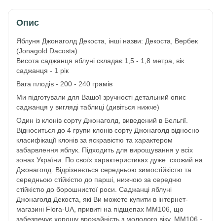
Опис
Яблуня Джонаголд Декоста, інші назви: Декоста, Вербек
(Jonagold Dacosta)
Висота саджанця яблуні складає 1,5 - 1,8 метра, вік
саджанця - 1 рік
Вага плодів - 200 - 240 грамів
Ми підготували для Вашої зручності детальний опис
саджанця у вигляді таблиці (дивіться нижче)
Один із клонів сорту Джонаголд, виведений в Бельгії.
Відноситься до 4 групи клонів сорту Джонаголд відносно
класифікації клонів за яскравістю та характером
забарвлення яблук. Підходить для вирощування у всіх
зонах України. По своїх характеристиках дуже схожий на
Джонаголд. Відрізняється середньою зимостійкістю та
середньою стійкістю до парші, нижчою за середню
стійкістю до борошнистої роси. Саджанці яблуні
Джонаголд Декоста, які Ви можете купити в інтернет-
магазині Flora-UA, привиті на підщепах ММ106, що
забезпечує хорошу врожайність з молодого віку. ММ106 -