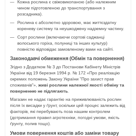
Кожна рослина є свіжовикопаною (або належним
чином підготовленою до транспортування з
розсадника).
Рослина є абсолютно здоровою, має життєздатну
кореневу систему та неушкоджену надземну частину.
Сорт рослини (включаючи сортові саджанці
волоського горіха, полуниці та інших культур)
повністю відповідає замовленому вами на сайті.
Законодавчі обмеження (Обмін та повернення)
Згідно з Додатком № 3 до Постанови Кабінету Міністрів
України від 19 березня 1994 р. № 172 «Про реалізацію
окремих положень Закону України "Про захист прав
споживачів"»,
живі рослини належної якості обміну та
поверненню не підлягають
.
Магазин не надає гарантію на приживлюваність рослин
після їх висадки у ґрунт, оскільки цей процес залежить від
факторів, які перебувають поза нашим контролем
(дотримання правил агротехніки, погодні умови, якість
ґрунту, полив тощо).
Умови повернення коштів або заміни товару