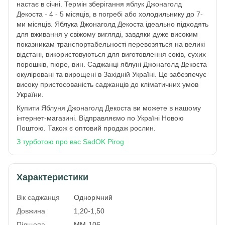
настає в січні. Термін зберігання яблук Джонаголд
Декоста - 4 - 5 місяців, в погребі або холодильнику до 7-
ми місяців. Яблука Джонаголд Декоста ідеально підходять
для вживання у свіжому вигляді, завдяки дуже високим
показникам транспортабельності перевозяться на великі
відстані, використовуються для виготовлення соків, сухих
порошків, пюре, вин. Саджанці яблуні Джонаголд Декоста
окуліровані та вирощені в Західній Україні. Це забезпечує
високу пристосованість саджанців до кліматичних умов
України.
Купити Яблуня Джонаголд Декоста ви можете в нашому
інтернет-магазині. Відправляємо по Україні Новою
Поштою. Також є оптовий продаж рослин.
З турботою про вас SadOK Pirog
Характеристики
Вік саджанця
Однорічний
Довжина
1,20-1,50
Підщепа
ММ-106