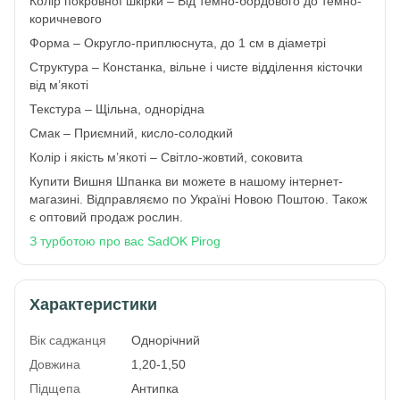
Колір покровної шкірки – Від темно-бордового до темно-
коричневого
Форма – Округло-приплюснута, до 1 см в діаметрі
Структура – Констанка, вільне і чисте відділення кісточки
від м’якоті
Текстура – Щільна, однорідна
Смак – Приємний, кисло-солодкий
Колір і якість м’якоті – Світло-жовтий, соковита
Купити Вишня Шпанка ви можете в нашому інтернет-
магазині. Відправляємо по Україні Новою Поштою. Також
є оптовий продаж рослин.
З турботою про вас SadOK Pirog
Характеристики
Вік саджанця
Однорічний
Довжина
1,20-1,50
Підщепа
Антипка