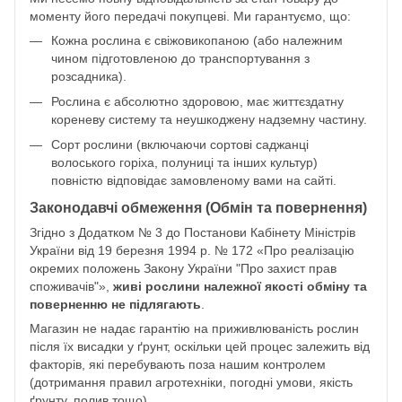
моменту його передачі покупцеві. Ми гарантуємо, що:
Кожна рослина є свіжовикопаною (або належним
чином підготовленою до транспортування з
розсадника).
Рослина є абсолютно здоровою, має життєздатну
кореневу систему та неушкоджену надземну частину.
Сорт рослини (включаючи сортові саджанці
волоського горіха, полуниці та інших культур)
повністю відповідає замовленому вами на сайті.
Законодавчі обмеження (Обмін та повернення)
Згідно з Додатком № 3 до Постанови Кабінету Міністрів
України від 19 березня 1994 р. № 172 «Про реалізацію
окремих положень Закону України "Про захист прав
споживачів"»,
живі рослини належної якості обміну та
поверненню не підлягають
.
Магазин не надає гарантію на приживлюваність рослин
після їх висадки у ґрунт, оскільки цей процес залежить від
факторів, які перебувають поза нашим контролем
(дотримання правил агротехніки, погодні умови, якість
ґрунту, полив тощо).