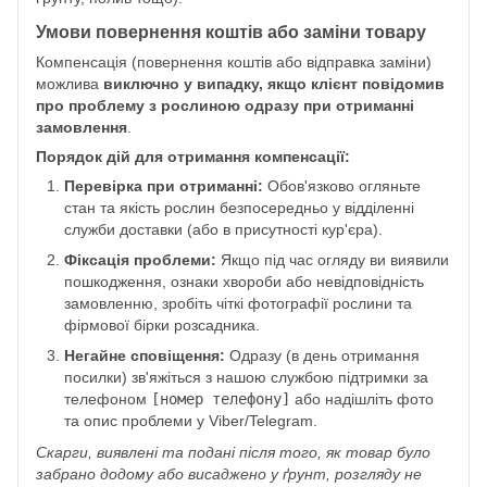
Умови повернення коштів або заміни товару
Компенсація (повернення коштів або відправка заміни)
можлива
виключно у випадку, якщо клієнт повідомив
про проблему з рослиною одразу при отриманні
замовлення
.
Порядок дій для отримання компенсації:
Перевірка при отриманні:
Обов'язково огляньте
стан та якість рослин безпосередньо у відділенні
служби доставки (або в присутності кур'єра).
Фіксація проблеми:
Якщо під час огляду ви виявили
пошкодження, ознаки хвороби або невідповідність
замовленню, зробіть чіткі фотографії рослини та
фірмової бірки розсадника.
Негайне сповіщення:
Одразу (в день отримання
посилки) зв'яжіться з нашою службою підтримки за
телефоном
[номер телефону]
або надішліть фото
та опис проблеми у Viber/Telegram.
Скарги, виявлені та подані після того, як товар було
забрано додому або висаджено у ґрунт, розгляду не