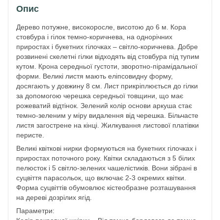
Опис
Дерево потужне, високоросле, висотою до 6 м. Кора
стовбура і гілок темно-коричнева, на однорічних
приростах і букетних гілочках – світло-коричнева. Добре
розвинені скелетні гілки відходять від стовбура під тупим
кутом. Крона середньої густоти, зворотно-пірамідальної
форми. Великі листя мають еліпсовидну форму,
досягають у довжину 8 см. Лист прикріплюється до гілки
за допомогою черешка середньої товщини, що має
рожеватий відтінок. Зелений колір основи аркуша стає
темно-зеленим у міру видалення від черешка. Більчасте
листя загострене на кінці. Жилкування листової платівки
перисте.
Великі квіткові нирки формуються на букетних гілочках і
приростах поточного року. Квітки складаються з 5 білих
пелюсток і 5 світло-зелених чашелістиків. Вони зібрані в
суцвіття парасольок, що включає 2-3 окремих квітки.
Форма суцвіттів обумовлює кістеобразне розташування
на дереві дозрілих ягід.
Параметри: