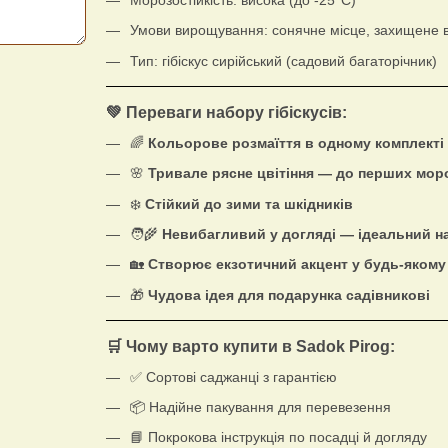
Умови вирощування: сонячне місце, захищене ві
Тип: гібіскус сирійський (садовий багаторічник)
💚 Переваги набору гібіскусів:
🌈
Кольорове розмаїття в одному комплекті
🌸
Тривале рясне цвітіння — до перших мор
❄️
Стійкий до зими та шкідників
🧑‍🌾
Невибагливий у догляді — ідеальний на
🏡
Створює екзотичний акцент у будь-якому
🎁
Чудова ідея для подарунка садівникові
🛒 Чому варто купити в Sadok Pirog:
✅ Сортові саджанці з гарантією
📦 Надійне пакування для перевезення
📘 Покрокова інструкція по посадці й догляду