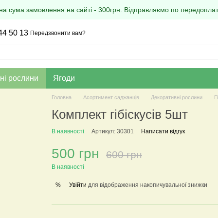
на сума замовлення на сайті - 300грн. Відправляємо по передоплаті
44 50 13
Передзвонити вам?
ні рослини
Ягоди
Головна
Асортимент саджанців
Декоративні рослини
Г
Комплект гібіскусів 5шт
В наявності
Артикул: 30301
Написати відгук
500 грн
600 грн
В наявності
Увійти
для відображення накопичувальної знижки
%