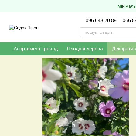
Перейти до основного контенту
Мінімаль
096 648 20 89
066 8
Асортимент троянд
Плодові дерева
Декоратив