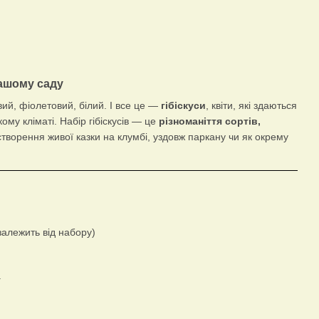
вашому саду
й, фіолетовий, білий. І все це —
гібіскуси
, квіти, які здаються
ому кліматі. Набір гібіскусів — це
різноманіття сортів,
створення живої казки на клумбі, уздовж паркану чи як окрему
залежить від набору)
а