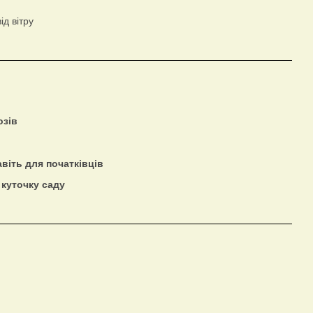
д вітру
озів
віть для початківців
 куточку саду