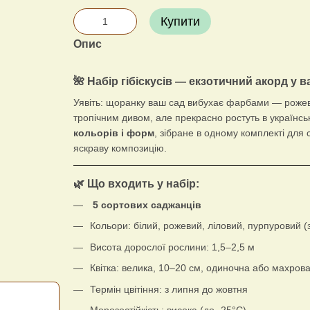
Купити
Опис
🌺 Набір гібіскусів — екзотичний акорд у 
Уявіть: щоранку ваш сад вибухає фарбами — рожеви
тропічним дивом, але прекрасно ростуть в українськ
кольорів і форм
, зібране в одному комплекті для 
яскраву композицію.
🌿 Що входить у набір:
5 сортових саджанців
Кольори: білий, рожевий, ліловий, пурпуровий (
Висота дорослої рослини: 1,5–2,5 м
Квітка: велика, 10–20 см, одиночна або махров
Термін цвітіння: з липня до жовтня
Морозостійкість: висока (до -25°C)