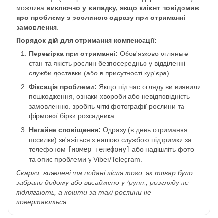
можлива
виключно у випадку, якщо клієнт повідомив
про проблему з рослиною одразу при отриманні
замовлення
.
Порядок дій для отримання компенсації:
Перевірка при отриманні:
Обов'язково огляньте
стан та якість рослин безпосередньо у відділенні
служби доставки (або в присутності кур'єра).
Фіксація проблеми:
Якщо під час огляду ви виявили
пошкодження, ознаки хвороби або невідповідність
замовленню, зробіть чіткі фотографії рослини та
фірмової бірки розсадника.
Негайне сповіщення:
Одразу (в день отримання
посилки) зв'яжіться з нашою службою підтримки за
телефоном
[номер телефону]
або надішліть фото
та опис проблеми у Viber/Telegram.
Скарги, виявлені та подані після того, як товар було
забрано додому або висаджено у ґрунт, розгляду не
підлягають, а кошти за такі рослини не
повертаються.