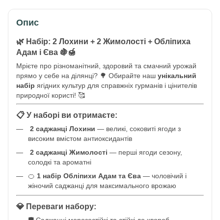
Опис
🌿 Набір: 2 Лохини + 2 Жимолості + Обліпиха
Адам і Єва 🍇🍯
Мрієте про різноманітний, здоровий та смачний урожай
прямо у себе на ділянці? 🌳 Обирайте наш
унікальний
набір
ягідних культур для справжніх гурманів і цінителів
природної користі! 🥰
📋 У наборі ви отримаєте:
2 саджанці Лохини
— великі, соковиті ягоди з
високим вмістом антиоксидантів
2 саджанці Жимолості
— перші ягоди сезону,
солодкі та ароматні
🍊
1 набір Обліпихи Адам та Єва
— чоловічий і
жіночий саджанці для максимального врожаю
💎 Переваги набору:
🛡️ Саджанці морозостійкі та стійкі до хвороб