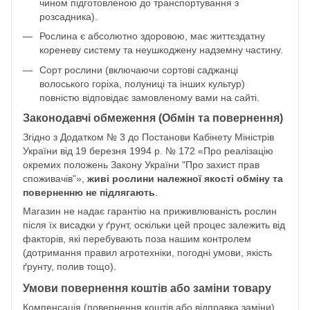
чином підготовленою до транспортування з
розсадника).
Рослина є абсолютно здоровою, має життєздатну
кореневу систему та неушкоджену надземну частину.
Сорт рослини (включаючи сортові саджанці
волоського горіха, полуниці та інших культур)
повністю відповідає замовленому вами на сайті.
Законодавчі обмеження (Обмін та повернення)
Згідно з Додатком № 3 до Постанови Кабінету Міністрів
України від 19 березня 1994 р. № 172 «Про реалізацію
окремих положень Закону України "Про захист прав
споживачів"»,
живі рослини належної якості обміну та
поверненню не підлягають
.
Магазин не надає гарантію на приживлюваність рослин
після їх висадки у ґрунт, оскільки цей процес залежить від
факторів, які перебувають поза нашим контролем
(дотримання правил агротехніки, погодні умови, якість
ґрунту, полив тощо).
Умови повернення коштів або заміни товару
Компенсація (повернення коштів або відправка заміни)