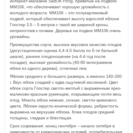
интернет-магазине SadOK Pirog, привитые на подвоях
ММ106, что обеспечивает хорошую урожайность с
молодого возраста. ММ106 – это полукарликовый
подвой, который обеспечивает высоту взрослой яблони
Глостер 3,5 – 5 метров с такой же шириной кроны,
неприхотлив к почвам. Деревья на подвое ММ106 очень
урожайны.
Преимущества сорта: высокое вкусовое качество плодов
(дегустационная оценка 4,4-4,5 балла по 5-ти бальной
шкале), раннее плодоношение (на 4-й год после
посадки), высокая урожайность (40-80 килограммов
яблок из одного дерева), отличная леж.
Яблоки среднего и большого размера, а именно 140-200
г. Вкус яблок сладкий с едва ощутимой кислинкой. Цвет
яблок сорта Глостер светло-желтый с выраженным ярко-
малиново-красным румянцем, покрывающим почти весь
плод. Мякоть яблок нежная, сочная, светло-кремового
цвета. Яблоки округло-конической формы, ребристость
выражена на верхушке яблока. Кожа плодов средней
толщины, гладкая и блестящая.
Срок созревания: конец сентября – начало октября в
зависимости от климатических условий, потребительская