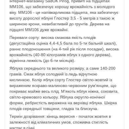
інтернет-магазину SadOK Pirog, привиті на підщепах
ММ106, що забезпечує хорошу врожайність з молодого
віку. ММ106 - це напівкарликова підщепа, яка забезпечує
висоту дорослої яблуні Глостер 3,5 - 5 метрів з такою ж
шириною крони, невибагливий до грунтів. Дерева на
підщепі ММ106 дуже врожайні.
Переваги сорту: висока смакова якість плодів
(дегустаційна оцінка 4,4-4,5 бала по 5-ти бальній шкалі),
раннє плодоношення (на 4-тий рік після посадки), висока
врожайність (40-80 кілограмів яблук з одного дерева),
відмінна лежкість (до 6-ти місяців).
Яблука середнього та великого розміру, а саме 140-200
грамів. Смак яблук солодкий із ледь відчутною
кислинкою. Колір яблук сорту Глостер світло-жовтий із
вираженим яскраво-малиново-червоним рум'янцем, що
покриває майже весь плід. М'якоть яблук ніжна, соковита,
світло-кремового кольору. Яблука округло-конічної
форми, ребристість виражена на верхівці яблука. Шкірка
плодів середньої товщини, гладка та блискуча.
Термін дозрівання: кінець вересня - початок жовтня в
залежності від кліматичних умов, споживча стиглість
настає в січні.