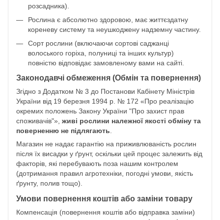
розсадника).
Рослина є абсолютно здоровою, має життєздатну
кореневу систему та неушкоджену надземну частину.
Сорт рослини (включаючи сортові саджанці
волоського горіха, полуниці та інших культур)
повністю відповідає замовленому вами на сайті.
Законодавчі обмеження (Обмін та повернення)
Згідно з Додатком № 3 до Постанови Кабінету Міністрів
України від 19 березня 1994 р. № 172 «Про реалізацію
окремих положень Закону України "Про захист прав
споживачів"»,
живі рослини належної якості обміну та
поверненню не підлягають
.
Магазин не надає гарантію на приживлюваність рослин
після їх висадки у ґрунт, оскільки цей процес залежить від
факторів, які перебувають поза нашим контролем
(дотримання правил агротехніки, погодні умови, якість
ґрунту, полив тощо).
Умови повернення коштів або заміни товару
Компенсація (повернення коштів або відправка заміни)