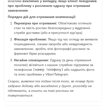
можлива
виключно у випадку, якщо клієнт повідомив
про проблему з рослиною одразу при отриманні
замовлення
.
Порядок дій для отримання компенсації:
Перевірка при отриманні:
Обов'язково огляньте
стан та якість рослин безпосередньо у відділенні
служби доставки (або в присутності кур'єра).
Фіксація проблеми:
Якщо під час огляду ви виявили
пошкодження, ознаки хвороби або невідповідність
замовленню, зробіть чіткі фотографії рослини та
фірмової бірки розсадника.
Негайне сповіщення:
Одразу (в день отримання
посилки) зв'яжіться з нашою службою підтримки за
телефоном
[номер телефону]
або надішліть фото
та опис проблеми у Viber/Telegram.
Скарги, виявлені та подані після того, як товар було
забрано додому або висаджено у ґрунт, розгляду не
підлягають, а кошти за такі рослини не
повертаються.