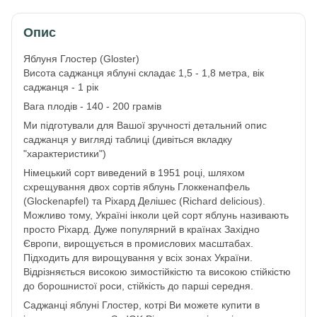
Опис
Яблуня Глостер (Gloster)
Висота саджанця яблуні складає 1,5 - 1,8 метра, вік
саджанця - 1 рік
Вага плодів - 140 - 200 грамів
Ми підготували для Вашої зручності детальний опис
саджанця у вигляді таблиці (дивіться вкладку
"характеристики")
Німецький сорт виведений в 1951 році, шляхом
схрещування двох сортів яблунь Глоккенапфель
(Glockenapfel) та Ріхард Делішес (Richard delicious).
Можливо тому, Україні інколи цей сорт яблунь називають
просто Ріхард. Дуже популярний в країнах Західно
Європи, вирощується в промислових масштабах.
Підходить для вирощування у всіх зонах України.
Відрізняється високою зимостійкістю та високою стійкістю
до борошнистої роси, стійкість до парші середня.
Саджанці яблуні Глостер, котрі Ви можете купити в