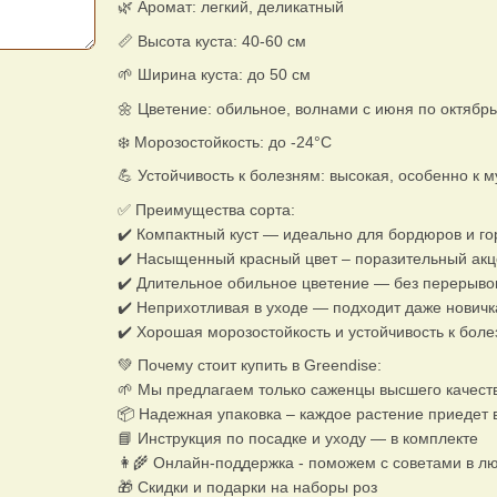
🌿 Аромат: легкий, деликатный
📏 Высота куста: 40-60 см
🌱 Ширина куста: до 50 см
🌼 Цветение: обильное, волнами с июня по октябрь
❄️ Морозостойкость: до -24°C
💪 Устойчивость к болезням: высокая, особенно к 
✅ Преимущества сорта:
✔️ Компактный куст — идеально для бордюров и го
✔️ Насыщенный красный цвет – поразительный акц
✔️ Длительное обильное цветение — без перерыво
✔️ Неприхотливая в уходе — подходит даже нович
✔️ Хорошая морозостойкость и устойчивость к бол
💚 Почему стоит купить в Greendise:
🌱 Мы предлагаем только саженцы высшего качест
📦 Надежная упаковка – каждое растение приедет 
📘 Инструкция по посадке и уходу — в комплекте
👩‍🌾 Онлайн-поддержка - поможем с советами в л
🎁 Скидки и подарки на наборы роз