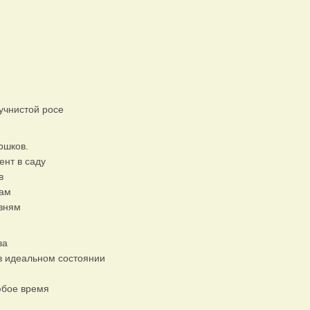
мучнистой росе
ршков.
ент в саду
в
кам
езням
ва
в идеальном состоянии
юбое время