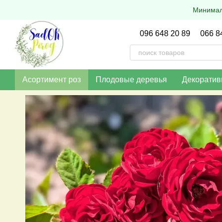
Перейти к основному контенту
Минималь
096 648 20 89
066 8
Асортимент роз
Плодовые деревья
Декоратив