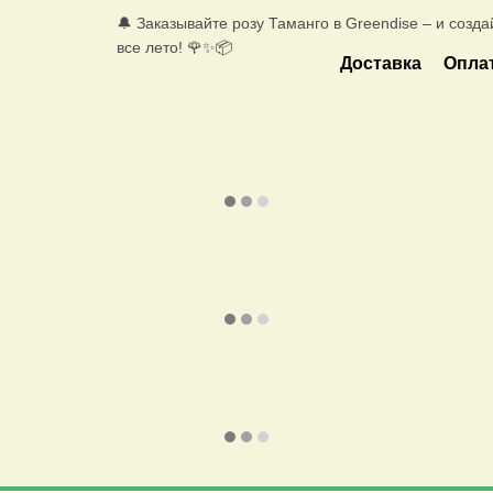
🔔 Заказывайте розу Таманго в Greendise – и созд
все лето! 🌹✨📦
Доставка
Опла