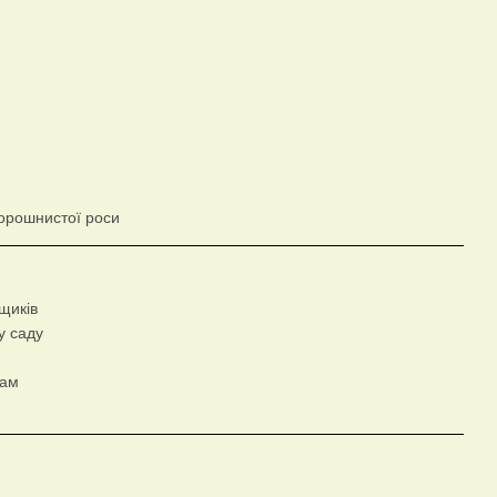
борошнистої роси
щиків
у саду
кам