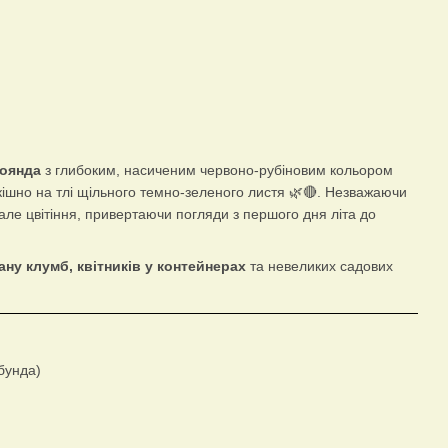
оянда
з глибоким, насиченим червоно-рубіновим кольором
зкішно на тлі щільного темно-зеленого листя 🌿🔴. Незважаючи
але цвітіння, привертаючи погляди з першого дня літа до
ну клумб, квітників у контейнерах
та невеликих садових
бунда)