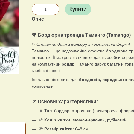
Купити
Опис
🌹 Бордюрна троянда Таманго (Tamango)
✨
Справжня драма кольору в компактній формі!
Таманго
— це надзвичайно ефектна
бордюрна тр
пелюсток. Її махрові квіти виглядають особливо ро
на компактний розмір, Таманго дарує багате й трив
глибокої осені.
Ідеально підходить для
бордюрів, переднього пла
композицій.
📌 Основні характеристики:
📎
Тип
: бордюрна троянда (низькоросла флори
🎨
Колір квітки
: темно-червоний, рубіновий
🌺
Розмір квітки
: 6–8 см