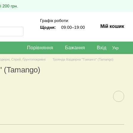
 200 грн.
Графік роботи:
Мій кошик
Щодня:
09:00–19:00
Порівняння
Бажання
Вхід
Укр
рдюрні, Спрей, Ґрунтопокривні
Троянда бордюрна "Таманго" (Tamango)
" (Tamango)