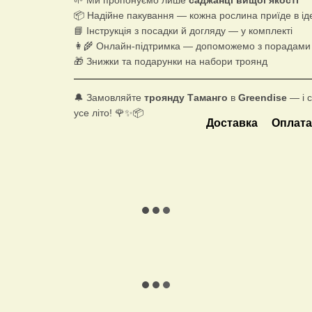
📦 Надійне пакування — кожна рослина приїде в ід
📘 Інструкція з посадки й догляду — у комплекті
👩‍🌾 Онлайн-підтримка — допоможемо з порадами 
🎁 Знижки та подарунки на набори троянд
🔔 Замовляйте
троянду Таманго
в
Greendise
— і с
усе літо! 🌹✨📦
Доставка
Оплат