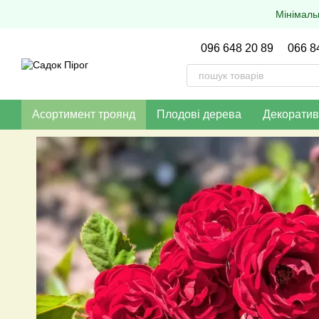
Перейти до основного контенту
Мінімаль
096 648 20 89
066 8
Асортимент троянд
Плодові дерева
Декоратив