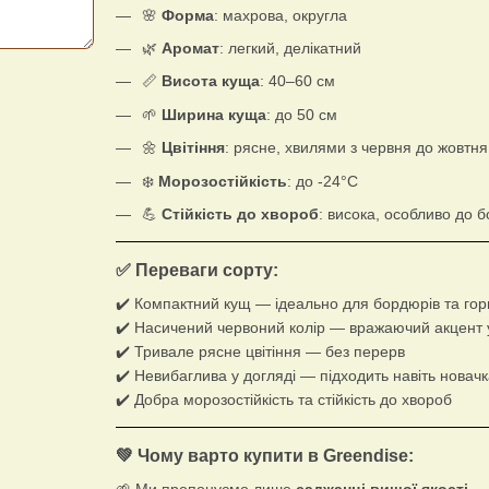
🌸
Форма
: махрова, округла
🌿
Аромат
: легкий, делікатний
📏
Висота куща
: 40–60 см
🌱
Ширина куща
: до 50 см
🌼
Цвітіння
: рясне, хвилями з червня до жовтня
❄️
Морозостійкість
: до -24°C
💪
Стійкість до хвороб
: висока, особливо до 
✅ Переваги сорту:
✔️ Компактний кущ — ідеально для бордюрів та гор
✔️ Насичений червоний колір — вражаючий акцент 
✔️ Тривале рясне цвітіння — без перерв
✔️ Невибаглива у догляді — підходить навіть новач
✔️ Добра морозостійкість та стійкість до хвороб
💚 Чому варто купити в
Greendise
:
🌱 Ми пропонуємо лише
саджанці вищої якості