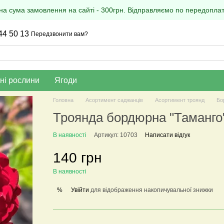
на сума замовлення на сайті - 300грн. Відправляємо по передоплаті
44 50 13
Передзвонити вам?
ні рослини
Ягоди
Головна
Асортимент саджанців
Асортимент троянд
Бо
Троянда бордюрна "Таманго
В наявності
Артикул: 10703
Написати відгук
140 грн
В наявності
Увійти
для відображення накопичувальної знижки
%