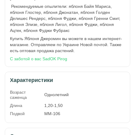
Рекомендуемые опылители: яблоня Байя Мариса,
яблоня Глостер, яблоня Джонатан, яблоня Голден
Делишес Рендерс, яблоня Фуджи, яблоня Гренни Смит,
яблоня Элизе, яблоня Лигол, яблоня Фуджи, яблоня
Ацтек, яблоня Фуджи Фубракс
Купить Яблоня Джеромин вы можете в нашем интернет-
магазине. Отправляем по Украине Новой почтой. Также
есть оптовая продажа растений.
С заботой о вас SadOK Pirog
Характеристики
Возраст
Однолетний
саженца
Длина
1,20-1,50
Подвой
ММ-106