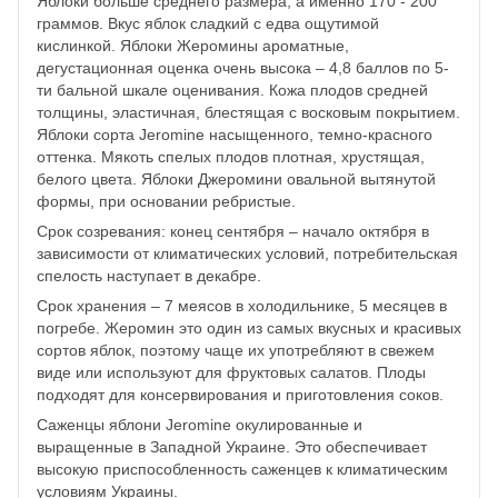
Яблоки больше среднего размера, а именно 170 - 200
граммов. Вкус яблок сладкий с едва ощутимой
кислинкой. Яблоки Жеромины ароматные,
дегустационная оценка очень высока – 4,8 баллов по 5-
ти бальной шкале оценивания. Кожа плодов средней
толщины, эластичная, блестящая с восковым покрытием.
Яблоки сорта Jeromine насыщенного, темно-красного
оттенка. Мякоть спелых плодов плотная, хрустящая,
белого цвета. Яблоки Джеромини овальной вытянутой
формы, при основании ребристые.
Срок созревания: конец сентября – начало октября в
зависимости от климатических условий, потребительская
спелость наступает в декабре.
Срок хранения – 7 меясов в холодильнике, 5 месяцев в
погребе. Жеромин это один из самых вкусных и красивых
сортов яблок, поэтому чаще их употребляют в свежем
виде или используют для фруктовых салатов. Плоды
подходят для консервирования и приготовления соков.
Саженцы яблони Jeromine окулированные и
выращенные в Западной Украине. Это обеспечивает
высокую приспособленность саженцев к климатическим
условиям Украины.