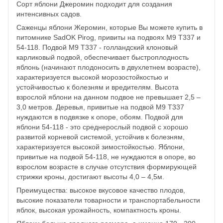
Сорт яблони Джеромин подходит для создания
интенсивных садов.
Саженцы яблони Жеромин, которые Вы можете купить в
питомнике SadOK Pirog, привиты на подвоях М9 Т337 и
54-118. Подвой M9 T337 - голландский клоновый
карликовый подвой, обеспечивает быстроплодность
яблонь (начинают плодоносить в двухлетнем возрасте),
характеризуется высокой морозостойкостью и
устойчивостью к болезням и вредителям. Высота
взрослой яблони на данном подвое не превышает 2,5 –
3,0 метров. Деревья, привитые на подвой M9 T337
нуждаются в подвязке к опоре, обоям. Подвой для
яблони 54-118 - это среднерослый подвой с хорошо
развитой корневой системой, устойчив к болезням,
характеризуется высокой зимостойкостью. Яблони,
привитые на подвой 54-118, не нуждаются в опоре, во
взрослом возрасте в случае отсутствия формирующей
стрижки кроны, достигают высоты 4,0 – 4,5м.
Преимущества: высокое вкусовое качество плодов,
высокие показатели товарности и транспортабельности
яблок, высокая урожайность, компактность кроны.