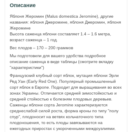
Описание
Яблоня Жеромин (Malus domestica Jeromine), другие
названия: яблоня Джеромине, яблоня Джеромин, яблоня
Жеромине
Высота саженца яблони составляет 1.4 – 1.6 метра,
возраст саженца – 1 год.
Вес плодов – 170 – 200 граммов
Мы подготовили для вашего удобства подробное
описание саженца в виде таблицы (смотрите вкладку
"характеристики")
Французский клубный сорт яблок, мутация яблони Эрли
Ред Уан (Early Red One). Популярный промышленный
сорт яблок в Европе. Подходит для выращивания во всех
зонах Украины. Отличается средней зимостойкостью и
средней стойкостью к болезням плодовых деревьев.
Саженцы яблони сорта Jeromine характеризуются
среднеслабой силой роста, форма кроны по типу "полу
спур", плодоносит на ветвях кольчаточного типа
плодоношения, то есть плоды завязываются на
ежегодных приростах с укороченными междоузлиями.