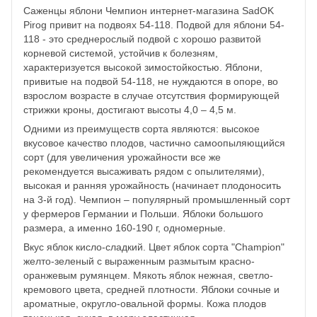
Саженцы яблони Чемпион интернет-магазина SadOK
Pirog привит на подвоях 54-118. Подвой для яблони 54-
118 - это среднерослый подвой с хорошо развитой
корневой системой, устойчив к болезням,
характеризуется высокой зимостойкостью. Яблони,
привитые на подвой 54-118, не нуждаются в опоре, во
взрослом возрасте в случае отсутствия формирующей
стрижки кроны, достигают высоты 4,0 – 4,5 м.
Одними из преимуществ сорта являются: высокое
вкусовое качество плодов, частично самоопыляющийся
сорт (для увеличения урожайности все же
рекомендуется высаживать рядом с опылителями),
высокая и ранняя урожайность (начинает плодоносить
на 3-й год). Чемпион – популярный промышленный сорт
у фермеров Германии и Польши. Яблоки большого
размера, а именно 160-190 г, одномерные.
Вкус яблок кисло-сладкий. Цвет яблок сорта "Champion"
желто-зеленый с выраженным размытым красно-
оранжевым румянцем. Мякоть яблок нежная, светло-
кремового цвета, средней плотности. Яблоки сочные и
ароматные, округло-овальной формы. Кожа плодов