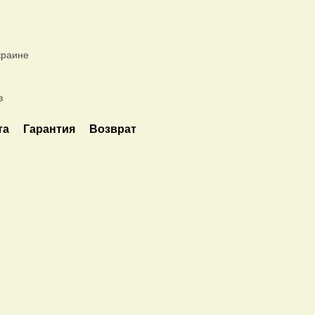
краине
в
та
Гарантия
Возврат