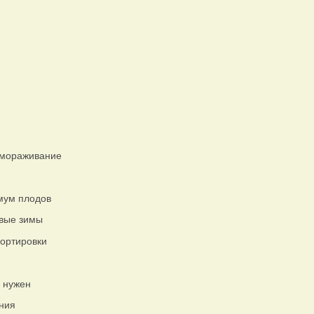
амораживание
мум плодов
овые зимы
портировки
 нужен
ния