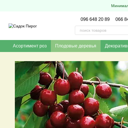
Перейти к основному контенту
Минималь
096 648 20 89
066 8
Асортимент роз
Плодовые деревья
Декоратив