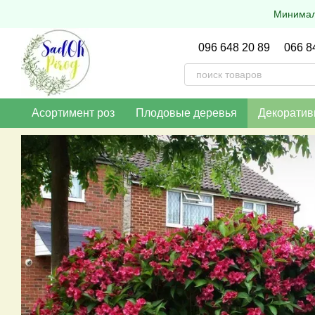
Перейти к основному контенту
Минималь
096 648 20 89
066 8
Асортимент роз
Плодовые деревья
Декоратив