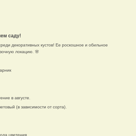
шем саду!
реди декоративных кустов! Ее роскошное и обильное
азочную локацию. 🌸
арник
ние в августе.
товый (в зависимости от сорта).
иода цветения