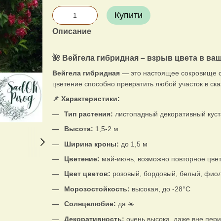
Купити
Описание
🌺 Вейгела гибридная – взрыв цвета в ва
Вейгела гибридная
— это настоящее сокровище с
цветение способно превратить любой участок в ск
📌 Характеристики:
Тип растения:
листопадный декоративный куст
Высота:
1,5-2 м
Ширина кроны:
до 1,5 м
Цветение:
май-июнь, возможно повторное цвете
Цвет цветов:
розовый, бордовый, белый, фиоле
Морозостойкость:
высокая, до -28°C
Солнцелюбие:
да ☀️
Декоративность:
очень высока, даже вне пер