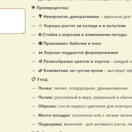
🌟 Преимущества:
💐 Невероятно декоративная
– идеальна для 
🌞
Хорошо растет на солнце и в полутени
❄️ Стойка к морозам и изменениям погоды
🐝 Привлекает бабочек и пчел
✂️ Хорошо поддается формированию
🎨 Разнообразие цветов и сортов
– каждый н
🌿 Компактная, но густая крона
– выглядит эф
📋 Уход:
Почва:
легкая, плодородная, дренированная
Полив:
регулярный в жару, умеренный в обычн
Обрезка:
после первого цветения для повторн
Место посадки:
солнечное или с легким затен
Подкормка:
весенняя - для активного роста, л