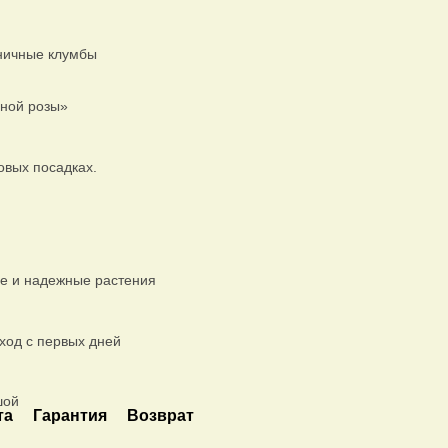
ничные клумбы
нной розы»
овых посадках.
е и надежные растения
ход с первых дней
и
шой
та
Гарантия
Возврат