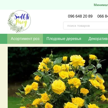
Перейти к основному контенту
Минималь
096 648 20 89
066 8
Асортимент роз
Плодовые деревья
Декоратив