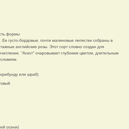
ость формы
ь. Ее густо-бордовые, почти малиновые лепестки собраны в
жные английские розы. Этот сорт словно создан для
ечатление. "Аскот" очаровывает глубоким цветом, длительным
условиям.
лорибунду или шраб)
товый.
ней осени)