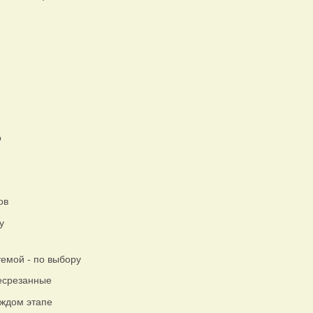
о
ов
у
темой - по выбору
есрезанные
аждом этапе