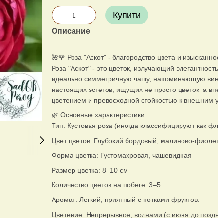
Купити
Описание
🌺🌹 Роза "Аскот" - благородство цвета и изысканн
Роза "Аскот" - это цветок, излучающий элегантност
идеально симметричную чашу, напоминающую винта
настоящих эстетов, ищущих не просто цветок, а вп
цветением и превосходной стойкостью к внешним 
🌿 Основные характеристики
Тип: Кустовая роза (иногда классифицируют как ф
Цвет цветов: Глубокий бордовый, малиново-фиоле
Форма цветка: Густомахровая, чашевидная
Размер цветка: 8–10 см
Количество цветов на побеге: 3–5
Аромат: Легкий, приятный с нотками фруктов.
Цветение: Непрерывное, волнами (с июня до позд