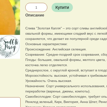
Купити
Описание
Слива "Золотая Капля" – это сорт сливы английск
овальной формы, имеющими сладкий вкус с легкой
сохраняется, что делает ее популярной среди садо
Основные характеристики:
Происхождение: Английская селекция.
Созревание: Средне-поздний срок созревания, сбор
Плоды: большие, овальной формы, желтого цвета, с
косточка легко отделяется.
Среднерослое, с округлой кроной, вступает в плод
Морозостойкость: высокая, устойчивая к грибковы
Урожайность: Очень высокая.
Назначение: Сорт универсального использования, 
переработки (варенье, джемы, компоты).
Самобесплодие: Сорт самобесплоден, требует опы
Ренклод зеленый, Кирк, Виктория, Анна Шпет, Ренк