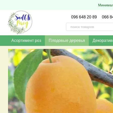
Перейти к основному контенту
Минималь
096 648 20 89
066 8
Асортимент роз
Плодовые деревья
Декоратив