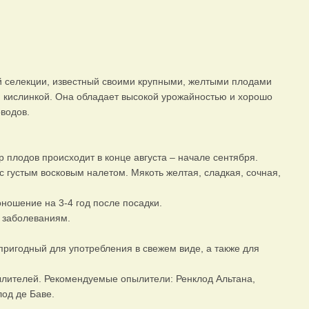
ой селекции, известный своими крупными, желтыми плодами
 кислинкой. Она обладает высокой урожайностью и хорошо
водов.
 плодов происходит в конце августа – начале сентября.
 густым восковым налетом. Мякоть желтая, сладкая, сочная,
оношение на 3-4 год после посадки.
м заболеваниям.
пригодный для употребления в свежем виде, а также для
лителей. Рекомендуемые опылители: Ренклод Альтана,
лод де Баве.