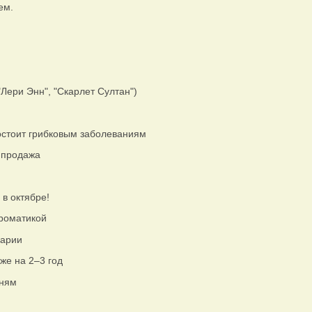
ем.
ери Энн", "Скарлет Султан")
остоит грибковым заболеваниям
 продажа
в октябре!
ароматикой
нарии
же на 2–3 год
зням