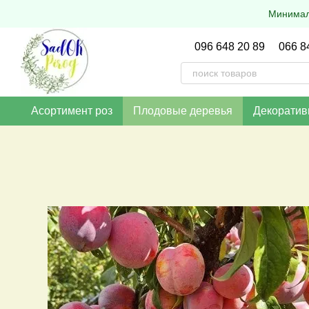
Перейти к основному контенту
Минималь
096 648 20 89
066 8
Асортимент роз
Плодовые деревья
Декоратив