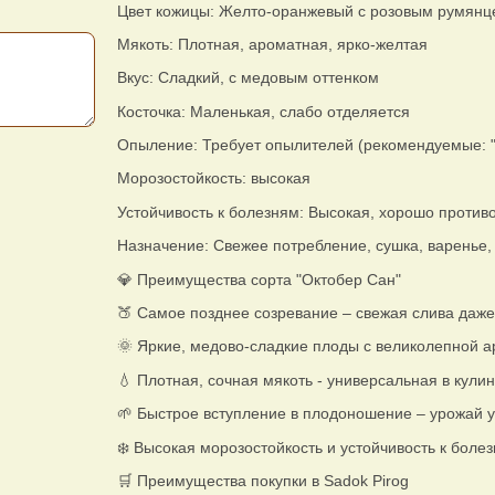
Цвет кожицы: Желто-оранжевый с розовым румянц
Мякоть: Плотная, ароматная, ярко-желтая
Вкус: Сладкий, с медовым оттенком
Косточка: Маленькая, слабо отделяется
Опыление: Требует опылителей (рекомендуемые: "Л
Морозостойкость: высокая
Устойчивость к болезням: Высокая, хорошо против
Назначение: Свежее потребление, сушка, варенье,
💎 Преимущества сорта "Октобер Сан"
🍑 Самое позднее созревание – свежая слива даже 
🌞 Яркие, медово-сладкие плоды с великолепной 
💧 Плотная, сочная мякоть - универсальная в кули
🌱 Быстрое вступление в плодоношение – урожай у
❄️ Высокая морозостойкость и устойчивость к боле
🛒 Преимущества покупки в Sadok Pirog