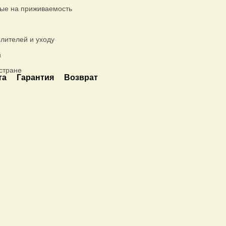
ые на приживаемость
лителей и уходу
й
стране
та
Гарантия
Возврат