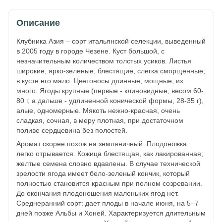
Описание
Клубника Азия – сорт итальянской селекции, выведенный
в 2005 году в городе Чезене. Куст большой, с
незначительным количеством толстых усиков. Листья
широкие, ярко-зеленые, блестящие, слегка сморщенные;
в кусте его мало. Цветоносы длинные, мощные; их
много. Ягоды крупные (первые - клиновидные, весом 60-
80 г, а дальше - удлиненной конической формы, 28-35 г),
алые, одномерные. Мякоть нежно-красная, очень
сладкая, сочная, в меру плотная, при достаточном
поливе сердцевина без полостей.
Аромат скорее похож на земляничный. Плодоножка
легко отрывается. Кожица блестящая, как лакированная;
желтые семена словно вдавлены. В случае технической
зрелости ягода имеет бело-зеленый кончик, который
полностью становится красным при полном созревании.
До окончания плодоношения маленьких ягод нет.
Среднеранний сорт: дает плоды в начале июня, на 5–7
дней позже Альбы и Хоней. Характеризуется длительным