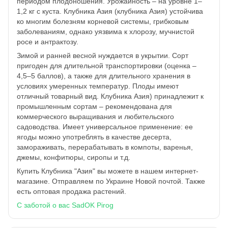
периодом плодоношения. Урожайность – на уровне 1–
1,2 кг с куста. Клубника Азия (клубника Азия) устойчива
ко многим болезням корневой системы, грибковым
заболеваниям, однако уязвима к хлорозу, мучнистой
росе и антрактозу.
Зимой и ранней весной нуждается в укрытии. Сорт
пригоден для длительной транспортировки (оценка –
4,5–5 баллов), а также для длительного хранения в
условиях умеренных температур. Плоды имеют
отличный товарный вид. Клубника Азия) принадлежит к
промышленным сортам – рекомендована для
коммерческого выращивания и любительского
садоводства. Имеет универсальное применение: ее
ягоды можно употреблять в качестве десерта,
замораживать, перерабатывать в компоты, варенья,
джемы, конфитюры, сиропы и т.д.
Купить Клубника "Азия" вы можете в нашем интернет-
магазине. Отправляем по Украине Новой почтой. Также
есть оптовая продажа растений.
С заботой о вас SadOK Pirog