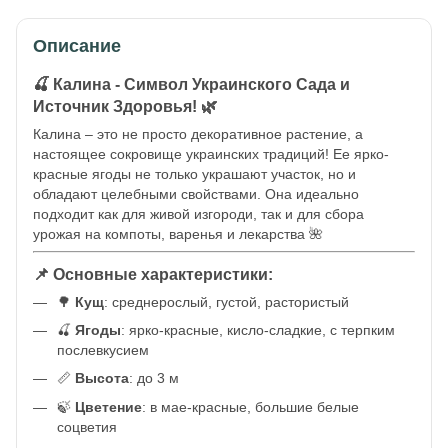
Описание
🍒
Калина - Символ Украинского Сада и
Источник Здоровья!
🌿
Калина – это не просто декоративное растение, а
настоящее сокровище украинских традиций! Ее ярко-
красные ягоды не только украшают участок, но и
обладают целебными свойствами. Она идеально
подходит как для живой изгороди, так и для сбора
урожая на компоты, варенья и лекарства 🌺
📌 Основные характеристики:
🌳
Кущ
: среднерослый, густой, растористый
🍒
Ягоды
: ярко-красные, кисло-сладкие, с терпким
послевкусием
📏
Высота
: до 3 м
🍃
Цветение
: в мае-красные, большие белые
соцветия