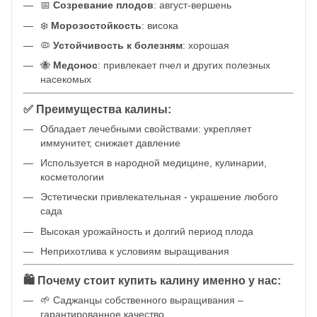
📅
Созревание плодов
: август-вершень
❄️
Морозостойкость
: висока
🦠
Устойчивость к болезням
: хорошая
🐝
Медонос
: привлекает пчел и других полезных
насекомых
✅ Преимущества калины:
Обладает лечебными свойствами: укрепляет
иммунитет, снижает давление
Используется в народной медицине, кулинарии,
косметологии
Эстетически привлекательная - украшение любого
сада
Высокая урожайность и долгий период плода
Неприхотлива к условиям выращивания
🛍️ Почему стоит купить калину именно у нас:
🌱 Саджанцы собственного выращивания –
гарантированное качество