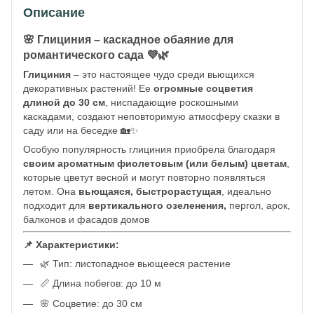
Описание
🌸 Глициния – каскадное обаяние для
романтического сада 💜🌿
Глициния
– это настоящее чудо среди вьющихся
декоративных растений! Ее
огромные соцветия
длиной до 30 см
, ниспадающие роскошными
каскадами, создают неповторимую атмосферу сказки в
саду или на беседке 🏡✨
Особую популярность глициния приобрела благодаря
своим ароматным фиолетовым (или белым) цветам
,
которые цветут весной и могут повторно появляться
летом. Она
вьющаяся, быстрорастущая
, идеально
подходит для
вертикального озеленения,
пергол, арок,
балконов и фасадов домов
📌 Характеристики:
🌿 Тип: листопадное вьющееся растение
📏 Длина побегов: до 10 м
🌸 Соцветие: до 30 см