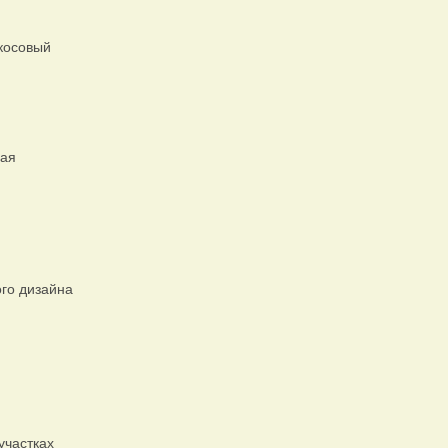
косовый
ная
го дизайна
участках