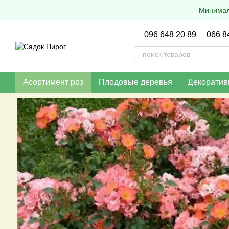
Перейти к основному контенту
Минималь
096 648 20 89
066 8
Асортимент роз
Плодовые деревья
Декоратив