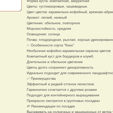
Форма куста: компактная, аккуратная
Цветы: густомахровые, чашевидные.
Цвет цветов: карамельно-кофейный, кремово-абри
Аромат: легкий, нежный
Цветение: обильное, повторное
Морозостойкость: средняя
Освещение: солнце
Почва: плодородная, рыхлая, хорошо дренирован
✨ Особенности сорта "Коко"
Необычная кофейно-карамельная окраска цветов
Компактный куст для бордюров и клумб.
Длительное и обильное цветение
Цветы долго сохраняют декоративность
Идеально подходит для современного ландшафтно
✅ Преимущества
Эффектный и редкий оттенок лепестков
Гармонично сочетается с другими розами
Подходит для контейнерного выращивания
Прекрасно смотрится в групповых посадках
🌱 Рекомендации по посадке
Высаживать на солнечных и защищенных от ветра 