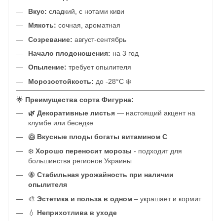
Вкус:
сладкий, с нотами киви
Мякоть:
сочная, ароматная
Созревание:
август-сентябрь
Начало плодоношения:
на 3 год
Опыление:
требует опылителя
Морозостойкость:
до -28°C ❄️
🌟
Преимущества сорта Фигурна:
🌿 Декоративные листья
— настоящий акцент на
клумбе или беседке
🥝
Вкусные плоды богаты витамином С
❄️
Хорошо переносит морозы
- подходит для
большинства регионов Украины
🐝
Стабильная урожайность при наличии
опылителя
🎨
Эстетика и польза в одном
– украшает и кормит
💧
Неприхотлива в уходе