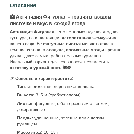
Описание
🥝 Актинидия Фигурная – грация в каждом
листочке и вкус в каждой ягоде!
Актинидия Фигурная
– это не только вкусная ягодная
культура, но и настоящая
декоративная жемчужина
вашего сада! Ее
фигурные листья
меняют окрас в
течение сезона, а
сладкие, ароматные ягоды
приятно
удивят даже самых требовательных гурманов.
Идеальный вариант для тех, кто хочет совместить
эстетику и урожайность 🌺🍇
📌 Основные характеристики:
Тип:
многолетняя деревянистая лиана
Высота:
3–5 м (требует опоры)
Листья:
фигурные, с бело-розовым оттенком,
декоративные
Плоды:
удлиненные, зеленые или с легким
румянцем
Масса ягод:
10–18 г