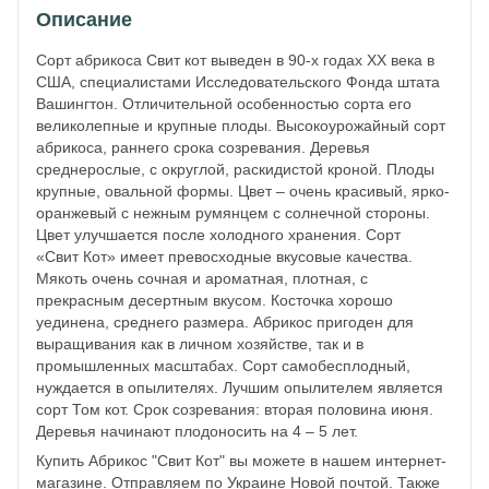
Описание
Сорт абрикоса Свит кот выведен в 90-х годах XX века в
США, специалистами Исследовательского Фонда штата
Вашингтон. Отличительной особенностью сорта его
великолепные и крупные плоды. Высокоурожайный сорт
абрикоса, раннего срока созревания. Деревья
среднерослые, с округлой, раскидистой кроной. Плоды
крупные, овальной формы. Цвет – очень красивый, ярко-
оранжевый с нежным румянцем с солнечной стороны.
Цвет улучшается после холодного хранения. Сорт
«Свит Кот» имеет превосходные вкусовые качества.
Мякоть очень сочная и ароматная, плотная, с
прекрасным десертным вкусом. Косточка хорошо
уединена, среднего размера. Абрикос пригоден для
выращивания как в личном хозяйстве, так и в
промышленных масштабах. Сорт самобесплодный,
нуждается в опылителях. Лучшим опылителем является
сорт Том кот. Срок созревания: вторая половина июня.
Деревья начинают плодоносить на 4 – 5 лет.
Купить Абрикос "Свит Кот" вы можете в нашем интернет-
магазине. Отправляем по Украине Новой почтой. Также