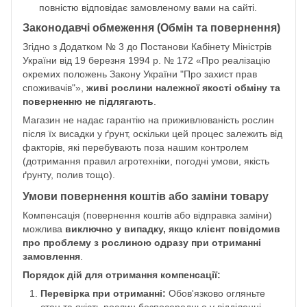
повністю відповідає замовленому вами на сайті.
Законодавчі обмеження (Обмін та повернення)
Згідно з Додатком № 3 до Постанови Кабінету Міністрів
України від 19 березня 1994 р. № 172 «Про реалізацію
окремих положень Закону України "Про захист прав
споживачів"»,
живі рослини належної якості обміну та
поверненню не підлягають
.
Магазин не надає гарантію на приживлюваність рослин
після їх висадки у ґрунт, оскільки цей процес залежить від
факторів, які перебувають поза нашим контролем
(дотримання правил агротехніки, погодні умови, якість
ґрунту, полив тощо).
Умови повернення коштів або заміни товару
Компенсація (повернення коштів або відправка заміни)
можлива
виключно у випадку, якщо клієнт повідомив
про проблему з рослиною одразу при отриманні
замовлення
.
Порядок дій для отримання компенсації:
Перевірка при отриманні:
Обов'язково огляньте