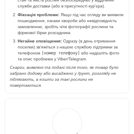
стан та якість рослин безпосередньо у відділенні
служби доставки (або в присутності кур'єра).
Фіксація проблеми:
Якщо під час огляду ви виявили
пошкодження, ознаки хвороби або невідповідність
замовленню, зробіть чіткі фотографії рослини та
фірмової бірки розсадника.
Негайне сповіщення:
Одразу (в день отримання
посилки) зв'яжіться з нашою службою підтримки за
телефоном
[номер телефону]
або надішліть фото
та опис проблеми у Viber/Telegram.
Скарги, виявлені та подані після того, як товар було
забрано додому або висаджено у ґрунт, розгляду не
підлягають, а кошти за такі рослини не
повертаються.