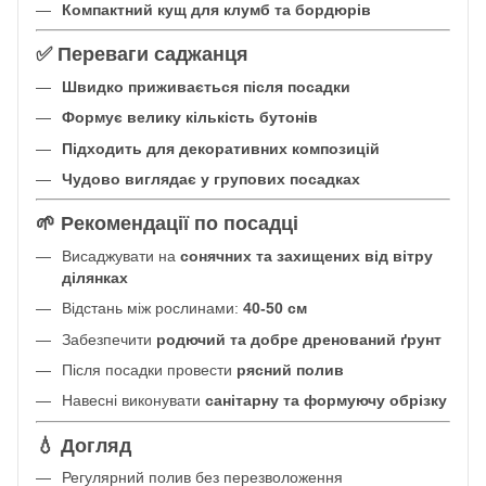
Компактний кущ для клумб та бордюрів
✅ Переваги саджанця
Швидко приживається після посадки
Формує велику кількість бутонів
Підходить для декоративних композицій
Чудово виглядає у групових посадках
🌱 Рекомендації по посадці
Висаджувати на
сонячних та захищених від вітру
ділянках
Відстань між рослинами:
40-50 см
Забезпечити
родючий та добре дренований ґрунт
Після посадки провести
рясний полив
Навесні виконувати
санітарну та формуючу обрізку
💧 Догляд
Регулярний полив без перезволоження