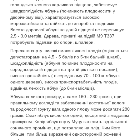
голандська клонова карликова підщепа, забезпечує
швидкоплідність яблунь (починають плодоносити у
дворічному віці), характеризується високою
морозостійкістю та стійкість до хвороб та шкідників.
Висота дорослої яблуні на даній підщепі не перевищує
2,5 - 3,0 метрів. Дерева, привиті на підвій M9 T337
потребують підвязки до опори, шпалери.
Переваги сорту: високі смакові якості плодів (оцінюються
дегустаторами на 4,5 - 5 балів по 5-ти бальній шкалі),
шкидкоплідність (яблуня починає плодоносити на
середньорослій підщепі на третій рік після посадки),
висока врожайність ( в середньому 70 - 100 кг яблук з
одного дерева), висока транспортабельність плодів,
відмінна лежкість яблук (до 8-ми місяців).
Яблука великого розміру, а саме 160 - 230 грамів, при
правильному догляді та забезпеченні достатньої вологи
та родючості грунту вага одного плоду може досягати 280
грамів. Смак яблук кисло-солодкий, десертний з медовим
привкусом. Колір яблук сорту Муцу залежить від кількості
сонячного проміння, що потрапляє на плід. Чим його
більше, тим більш виражений односторонній рожевий