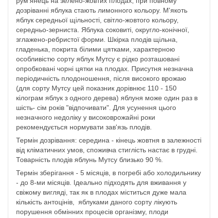
рум'янець на зелено-жовтих плодах, при повному
дозріванні яблука стають лимонного кольору. М'якоть
яблук середньої щільності, світло-жовтого кольору,
середньо-зерниста. Яблука соковиті, округло-конічної,
зглажено-ребристої форми. Шкірка плодів щільна,
гладенька, покрита білими цятками, характерною
особливістю сорту яблук Мутсу є рідко розташовані
опробковані чорні цятки на плодах. Присутня незначна
періодичність плодоношення, після високого врожаю
(для сорту Мутсу цей показник дорівнює 110 - 150
кілограм яблук з одного дерева) яблуня може один раз в
шість- сім років "відпочивати". Для усунення цього
незначного недоліку у високоврожайні роки
рекомендується нормувати зав'язь плодів.
Термін дозрівання: середина - кінець жовтня в залежності
від кліматичних умов, споживча стиглість настає в грудні.
Товарність плодів яблунь Мутсу близько 90 %.
Термін зберігання - 5 місяців, в погребі або холодильнику
- до 8-ми місяців. Ідеально підходять для вживання у
свіжому вигляді, так як в плодах міститься дуже мала
кількість антоцінів, яблуками даного сорту лікують
порушення обмінних процесів організму, плоди