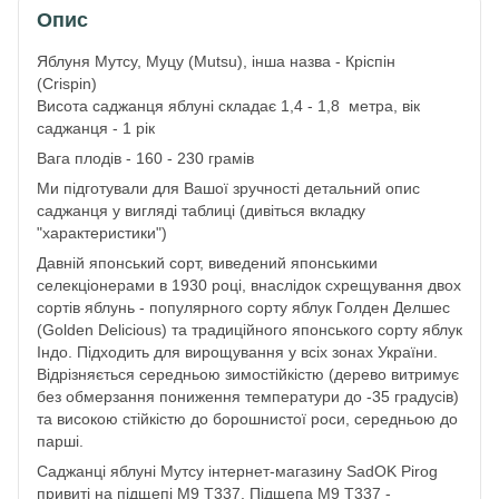
Опис
Яблуня Мутсу, Муцу (Mutsu), інша назва - Кріспін
(Crispin)
Висота саджанця яблуні складає 1,4 - 1,8 метра, вік
саджанця - 1 рік
Вага плодів - 160 - 230 грамів
Ми підготували для Вашої зручності детальний опис
саджанця у вигляді таблиці (дивіться вкладку
"характеристики")
Давній японський сорт, виведений японськими
селекціонерами в 1930 році, внаслідок схрещування двох
сортів яблунь - популярного сорту яблук Голден Делшес
(Golden Delicious) та традиційного японського сорту яблук
Індо. Підходить для вирощування у всіх зонах України.
Відрізняється середньою зимостійкістю (дерево витримує
без обмерзання пониження температури до -35 градусів)
та високою стійкістю до борошнистої роси, середньою до
парші.
Саджанці яблуні Мутсу інтернет-магазину SadOK Pirog
привиті на підщепі М9 Т337. Підщепа M9 T337 -