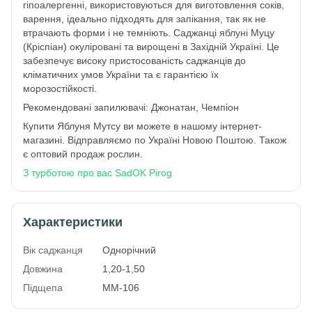
гіпоалергенні, використовуються для виготовлення соків,
варення, ідеально підходять для запікання, так як не
втрачають форми і не темніють. Саджанці яблуні Муцу
(Кріспіан) окуліровані та вирощені в Західній Україні. Це
забезпечує високу пристосованість саджанців до
кліматичних умов України та є гарантією їх
морозостійкості.
Рекомендовані запилювачі: Джонатан, Чемпіон
Купити Яблуня Мутсу ви можете в нашому інтернет-
магазині. Відправляємо по Україні Новою Поштою. Також
є оптовий продаж рослин.
З турботою про вас SadOK Pirog
Характеристики
Вік саджанця
Однорічний
Довжина
1,20-1,50
Підщепа
ММ-106