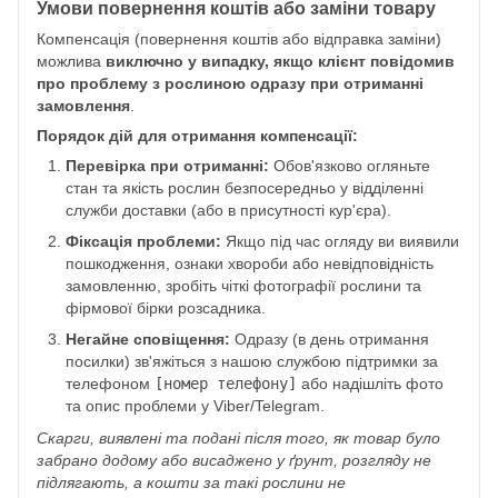
Умови повернення коштів або заміни товару
Компенсація (повернення коштів або відправка заміни)
можлива
виключно у випадку, якщо клієнт повідомив
про проблему з рослиною одразу при отриманні
замовлення
.
Порядок дій для отримання компенсації:
Перевірка при отриманні:
Обов'язково огляньте
стан та якість рослин безпосередньо у відділенні
служби доставки (або в присутності кур'єра).
Фіксація проблеми:
Якщо під час огляду ви виявили
пошкодження, ознаки хвороби або невідповідність
замовленню, зробіть чіткі фотографії рослини та
фірмової бірки розсадника.
Негайне сповіщення:
Одразу (в день отримання
посилки) зв'яжіться з нашою службою підтримки за
телефоном
[номер телефону]
або надішліть фото
та опис проблеми у Viber/Telegram.
Скарги, виявлені та подані після того, як товар було
забрано додому або висаджено у ґрунт, розгляду не
підлягають, а кошти за такі рослини не