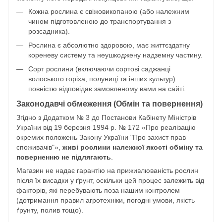
Кожна рослина є свіжовикопаною (або належним
чином підготовленою до транспортування з
розсадника).
Рослина є абсолютно здоровою, має життєздатну
кореневу систему та неушкоджену надземну частину.
Сорт рослини (включаючи сортові саджанці
волоського горіха, полуниці та інших культур)
повністю відповідає замовленому вами на сайті.
Законодавчі обмеження (Обмін та повернення)
Згідно з Додатком № 3 до Постанови Кабінету Міністрів
України від 19 березня 1994 р. № 172 «Про реалізацію
окремих положень Закону України "Про захист прав
споживачів"»,
живі рослини належної якості обміну та
поверненню не підлягають
.
Магазин не надає гарантію на приживлюваність рослин
після їх висадки у ґрунт, оскільки цей процес залежить від
факторів, які перебувають поза нашим контролем
(дотримання правил агротехніки, погодні умови, якість
ґрунту, полив тощо).