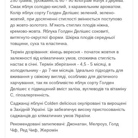
250 грамів, урожайність 60 - 90 кілограм яблук з дерева.
Смак яблук солодко-кислий, з карамельним ароматом.
Колір яблук сорту Голден Делішес зелений, зелено-
жовтий, при досягненні стиглості змінюється поступово
до жовто-золотого. М'якоть стиглих плодів ніжна,
кремово-жовта. Яблука Голден Делішес соковиті,
витягнуто-округлої форми. Шкірка плодів середньої
товщини, суха та еластична.
Термін дозрівання: кінець вересня - початок жовтня в
залежності від кліматичних умов, споживча стиглість
настає в січні. Термін зберігання - 4,5 - 5 місяці, в
холодильнику - до 7-ми місяців. Ідеально підходять для
вживання у свіжому вигляді, особливо для дієтичного
харчування, так як особливістю яблук сорту Голден
Делішес є підвищений вміст заліза, вуглеводів та вітаміну
С, гіпоалергенність.
Саджанці яблуні Colden delicious окуліровані та вирощені
в Західній Україні. Це забезпечує високу пристосованість
саджанців до кліматичних умов України.
Рекомендовані запилювачі: Джонатан, Мелроуз, Голд
Чіф, Ред Чиф, Жеромін