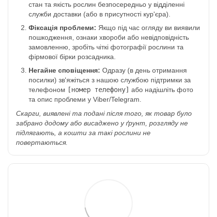
стан та якість рослин безпосередньо у відділенні
служби доставки (або в присутності кур'єра).
Фіксація проблеми:
Якщо під час огляду ви виявили
пошкодження, ознаки хвороби або невідповідність
замовленню, зробіть чіткі фотографії рослини та
фірмової бірки розсадника.
Негайне сповіщення:
Одразу (в день отримання
посилки) зв'яжіться з нашою службою підтримки за
телефоном
[номер телефону]
або надішліть фото
та опис проблеми у Viber/Telegram.
Скарги, виявлені та подані після того, як товар було
забрано додому або висаджено у ґрунт, розгляду не
підлягають, а кошти за такі рослини не
повертаються.