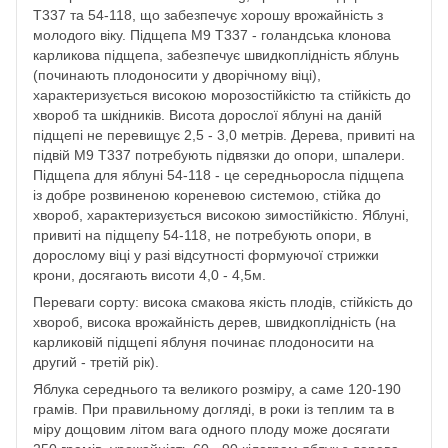
T337 та 54-118, що забезпечує хорошу врожайність з
молодого віку. Підщепа M9 T337 - голандська клонова
карликова підщепа, забезпечує швидкоплідність яблунь
(починають плодоносити у дворічному віці),
характеризується високою морозостійкістю та стійкість до
хвороб та шкідників. Висота дорослої яблуні на даній
підщепі не перевищує 2,5 - 3,0 метрів. Дерева, привиті на
підвій M9 T337 потребують підвязки до опори, шпалери.
Підщепа для яблуні 54-118 - це середньоросла підщепа
із добре розвиненою кореневою системою, стійка до
хвороб, характеризується високою зимостійкістю. Яблуні,
привиті на підщепу 54-118, не потребують опори, в
дорослому віці у разі відсутності формуючої стрижки
крони, досягають висоти 4,0 - 4,5м.
Переваги сорту: висока смакова якість плодів, стійкість до
хвороб, висока врожайність дерев, швидкоплідність (на
карликовій підщепі яблуня починає плодоносити на
другий - третій рік).
Яблука середнього та великого розміру, а саме 120-190
грамів. При правильному догляді, в роки із теплим та в
міру дощовим літом вага одного плоду може досягати