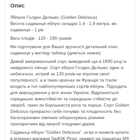
Опис
Яблуня Голден Делішес (Golden Delicious)
Висота саджанця яблуні складає 1,4 - 1,8 метра, вік
саджанця - 1 рік
Вага плодів - 120 - 190 грамів
Ми підготували для Вашої зручності детальний опис
саджанця у вигляді таблиці (дивіться нижче)
Давній американський сорт, виведений ще в 1890 році із
невідомого сіянця. Сорт яблуні Голден Делішес один із
небагатьох, котрий за 120 років не втратив своєї
популярності, а в таких країнах як Франція та Італія
входить в топ найпопулярніших сортів яблунь. Підходить
для вирощування у всіх зонах України. Відрізняється
середньою зимостійкістю та середньою стійкістю до
хвороб, таких як борошниста роса та парша. Сорт Golden
Delicious прекрасно себе почуває та плодоносить без
багаторазових хімічних обприскувань різними
препаратами від хвороб плодових дерев.
Саджанці яблуні "Golden Delicious", котрі и можете купити
в інтернет-магазині SadOK Pirog, привиті на підщепах M9