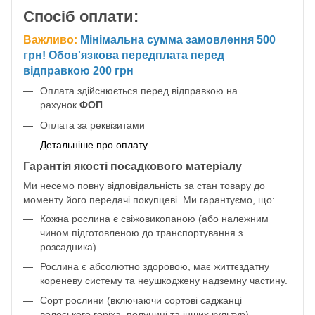
Спосіб оплати:
Важливо:
Мінімальна сумма замовлення 500
грн! Обов'язкова передплата перед
відправкою 200 грн
Оплата здійснюється перед відправкою на
рахунок
ФОП
Оплата за реквізитами
Детальніше про оплату
Гарантія якості посадкового матеріалу
Ми несемо повну відповідальність за стан товару до
моменту його передачі покупцеві. Ми гарантуємо, що:
Кожна рослина є свіжовикопаною (або належним
чином підготовленою до транспортування з
розсадника).
Рослина є абсолютно здоровою, має життєздатну
кореневу систему та неушкоджену надземну частину.
Сорт рослини (включаючи сортові саджанці
волоського горіха, полуниці та інших культур)