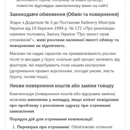
повністю відповідає замовленому вами на сайті.
Законодавчі обмеження (Обмін та повернення)
Згідно з Додатком № 3 до Постанови Кабінету Міністрів
України від 19 березня 1994 р. № 172 «Про реалізацію
окремих положень Закону України "Про захист прав
споживачів"»,
живі рослини належної якості обміну та
поверненню не підлягають
.
Магазин не надає гарантію на приживлюваність рослин
після їх висадки у ґрунт, оскільки цей процес залежить від
факторів, які перебувають поза нашим контролем
(дотримання правил агротехніки, погодні умови, якість
ґрунту, полив тощо).
Умови повернення коштів або заміни товару
Компенсація (повернення коштів або відправка заміни)
можлива
виключно у випадку, якщо клієнт повідомив
про проблему з рослиною одразу при отриманні
замовлення
.
Порядок дій для отримання компенсації:
Перевірка при отриманні:
Обов'язково огляньте