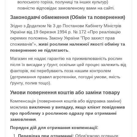
волоського горіха, полуниці та інших культур)
повністю відповідає замовленому вами на сайті.
Законодавчі обмеження (Обмін та повернення)
Згідно з Додатком № 3 до Постанови Кабінету Міністрів
України від 19 березня 1994 р. № 172 «Про реалізацію
окремих положень Закону України "Про захист прав
споживачів"»,
живі рослини належної якості обміну та
поверненню не підлягають
.
Магазин не надає гарантію на приживлюваність рослин
після їх висадки у ґрунт, оскільки цей процес залежить від
факторів, які перебувають поза нашим контролем
(дотримання правил агротехніки, погодні умови, якість
ґрунту, полив тощо).
Умови повернення коштів або заміни товару
Компенсація (повернення коштів або відправка заміни)
можлива
виключно у випадку, якщо клієнт повідомив
про проблему з рослиною одразу при отриманні
замовлення
.
Порядок дій для отримання компенсації:
Перевірка при отриманні:
Обов'язково огляньте