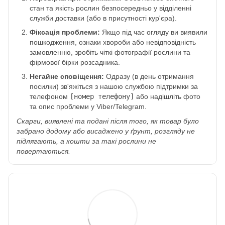
стан та якість рослин безпосередньо у відділенні
служби доставки (або в присутності кур'єра).
Фіксація проблеми:
Якщо під час огляду ви виявили
пошкодження, ознаки хвороби або невідповідність
замовленню, зробіть чіткі фотографії рослини та
фірмової бірки розсадника.
Негайне сповіщення:
Одразу (в день отримання
посилки) зв'яжіться з нашою службою підтримки за
телефоном
[номер телефону]
або надішліть фото
та опис проблеми у Viber/Telegram.
Скарги, виявлені та подані після того, як товар було
забрано додому або висаджено у ґрунт, розгляду не
підлягають, а кошти за такі рослини не
повертаються.