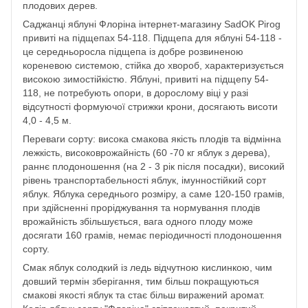
плодових дерев.
Саджанці яблуні Флоріна інтернет-магазину SadOK Pirog
привиті на підщепах 54-118. Підщепа для яблуні 54-118 -
це середньоросла підщепа із добре розвиненою
кореневою системою, стійка до хвороб, характеризується
високою зимостійкістю. Яблуні, привиті на підщепу 54-
118, не потребують опори, в дорослому віці у разі
відсутності формуючої стрижки крони, досягають висоти
4,0 - 4,5 м.
Переваги сорту: висока смакова якість плодів та відмінна
лежкість, високоврожайність (60 -70 кг яблук з дерева),
раннє плодоношення (на 2 - 3 рік після посадки), високий
рівень транспортабельності яблук, імунностійкий сорт
яблук. Яблука середнього розміру, а саме 120-150 грамів,
при здійсненні проріджування та нормування плодів
врожайність збільшується, вага одного плоду може
досягати 160 грамів, немає періодичності плодоношення
сорту.
Смак яблук солодкий із ледь відчутною кислинкою, чим
довший термін зберігання, тим більш покращуються
смакові якості яблук та стає більш виражений аромат.