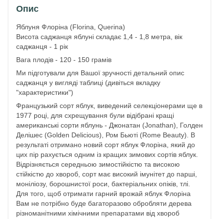
Опис
Яблуня Флоріна (Florina, Querina)
Висота саджанця яблуні складає 1,4 - 1,8 метра, вік
саджанця - 1 рік
Вага плодів - 120 - 150 грамів
Ми підготували для Вашої зручності детальний опис
саджанця у вигляді таблиці (дивіться вкладку
"характеристики")
Французький сорт яблук, виведений селекціонерами ще в
1977 році, для схрещування були відібрані кращі
американські сорти яблунь - Джонатан (Jonathan), Голден
Делішес (Golden Delicious), Ром Бьюті (Rome Beauty). В
результаті отримано новий сорт яблук Флоріна, який до
цих пір рахується одним із кращих зимових сортів яблук.
Відрізняється середньою зимостійкістю та високою
стійкістю до хвороб, сорт має високий імунітет до парші,
моніліозу, борошнистої роси, бактеріальних опіків, тлі.
Для того, щоб отримати гарний врожай яблук Флоріна
Вам не потрібно буде багаторазово обробляти дерева
різноманітними хімічними препаратами від хвороб