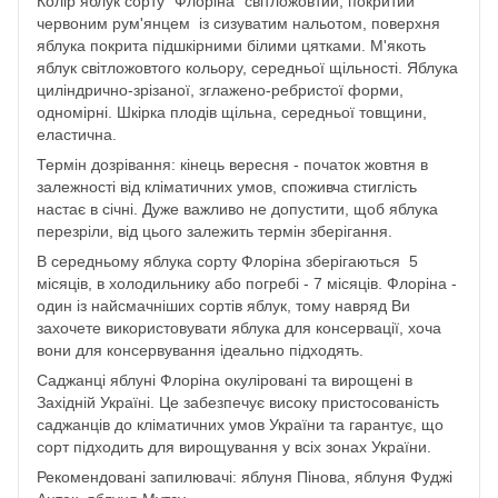
Колір яблук сорту "Флоріна" світложовтий, покритий
червоним рум'янцем із сизуватим нальотом, поверхня
яблука покрита підшкірними білими цятками. М'якоть
яблук світложовтого кольору, середньої щільності. Яблука
циліндрично-зрізаної, зглажено-ребристої форми,
одномірні. Шкірка плодів щільна, середньої товщини,
еластична.
Термін дозрівання: кінець вересня - початок жовтня в
залежності від кліматичних умов, споживча стиглість
настає в січні. Дуже важливо не допустити, щоб яблука
перезріли, від цього залежить термін зберігання.
В середньому яблука сорту Флоріна зберігаються 5
місяців, в холодильнику або погребі - 7 місяців. Флоріна -
один із найсмачніших сортів яблук, тому навряд Ви
захочете використовувати яблука для консервації, хоча
вони для консервування ідеально підходять.
Саджанці яблуні Флоріна окуліровані та вирощені в
Західній Україні. Це забезпечує високу пристосованість
саджанців до кліматичних умов України та гарантує, що
сорт підходить для вирощування у всіх зонах України.
Рекомендовані запилювачі: яблуня Пінова, яблуня Фуджі