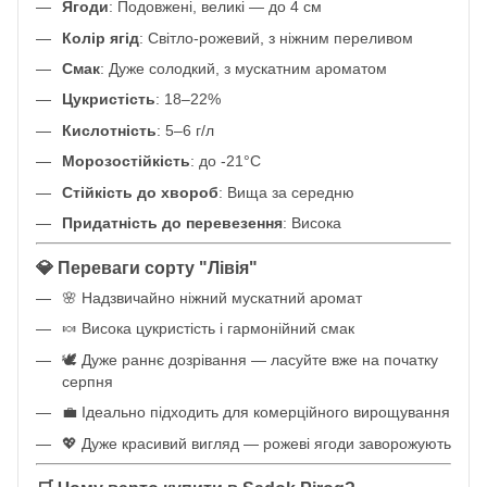
Ягоди
: Подовжені, великі — до 4 см
Колір ягід
: Світло-рожевий, з ніжним переливом
Смак
: Дуже солодкий, з мускатним ароматом
Цукристість
: 18–22%
Кислотність
: 5–6 г/л
Морозостійкість
: до -21°C
Стійкість до хвороб
: Вища за середню
Придатність до перевезення
: Висока
💎 Переваги сорту "Лівія"
🌸 Надзвичайно ніжний мускатний аромат
🍬 Висока цукристість і гармонійний смак
🕊️ Дуже раннє дозрівання — ласуйте вже на початку
серпня
💼 Ідеально підходить для комерційного вирощування
💖 Дуже красивий вигляд — рожеві ягоди заворожують