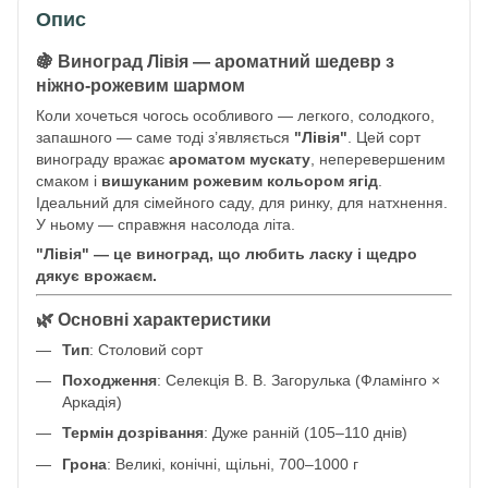
Опис
🍇 Виноград
Лівія
— ароматний шедевр з
ніжно-рожевим шармом
Коли хочеться чогось особливого — легкого, солодкого,
запашного — саме тоді з’являється
"Лівія"
. Цей сорт
винограду вражає
ароматом мускату
, неперевершеним
смаком і
вишуканим рожевим кольором ягід
.
Ідеальний для сімейного саду, для ринку, для натхнення.
У ньому — справжня насолода літа.
"Лівія" — це виноград, що любить ласку і щедро
дякує врожаєм.
🌿 Основні характеристики
Тип
: Столовий сорт
Походження
: Селекція В. В. Загорулька (Фламінго ×
Аркадія)
Термін дозрівання
: Дуже ранній (105–110 днів)
Грона
: Великі, конічні, щільні, 700–1000 г