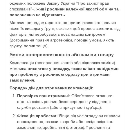
окремих положень Закону України "Про захист прав
споживачів"»,
живі рослини належної якості обміну та
поверненню не підлягають
.
Магазин не надає гарантію на приживлюваність рослин
після їх висадки у ґрунт, оскільки цей процес залежить від
факторів, які перебувають поза нашим контролем
(дотримання правил агротехніки, погодні умови, якість
ґрунту, полив тощо).
Умови повернення коштів або заміни товару
Компенсація (повернення коштів або відправка заміни)
можлива
виключно у випадку, якщо клієнт повідомив
про проблему з рослиною одразу при отриманні
замовлення
.
Порядок дій для отримання компенсації:
Перевірка при отриманні:
Обов'язково огляньте
стан та якість рослин безпосередньо у відділенні
служби доставки (або в присутності кур'єра).
Фіксація проблеми:
Якщо під час огляду ви виявили
пошкодження, ознаки хвороби або невідповідність
замовленню, зробіть чіткі фотографії рослини та