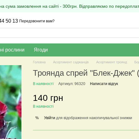
на сума замовлення на сайті - 300грн. Відправляємо по передоплаті
44 50 13
Передзвонити вам?
ні рослини
Ягоди
Головна
Асортимент саджанців
Асортимент троянд
Бо
Троянда спрей "Блек-Джек" (
В наявності
Артикул: 96320
Написати відгук
140 грн
В наявності
Увійти
для відображення накопичувальної знижки
%