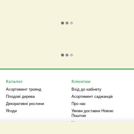
Каталог
Клієнтам
Асортимент троянд
Вхід до кабінету
Плодові дерева
Асортимент саджанців
Декоративні рослини
Про нас
Ягоди
Умови доставки Новою
Поштою
Умови оплати та повернення
товару