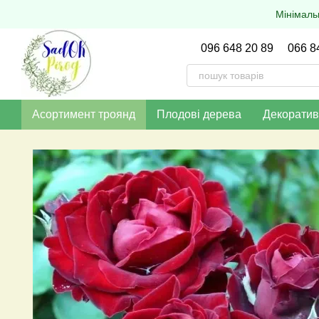
Перейти до основного контенту
Мінімаль
096 648 20 89
066 8
Асортимент троянд
Плодові дерева
Декоратив