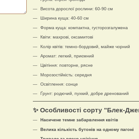
Висота дорослої рослини: 60-90 см
Ширина куща: 40-60 см
Форма куща: компактна, густорозгалужена
Квіти: махрові, оксамитові
Колір квітів: темно-бордовий, майже чорний
Аромат: легкий, приємний
Цвітіння: повторне, рясне
Морозостійкість: середня
Освітлення: сонце
Ґрунт: родючий, пухкий, добре дренований
✨ Особливості сорту "Блек-Дже
Насичене темне забарвлення квітів
Велика кількість бутонів на одному пагоні
Тривале та рясне цвітіння