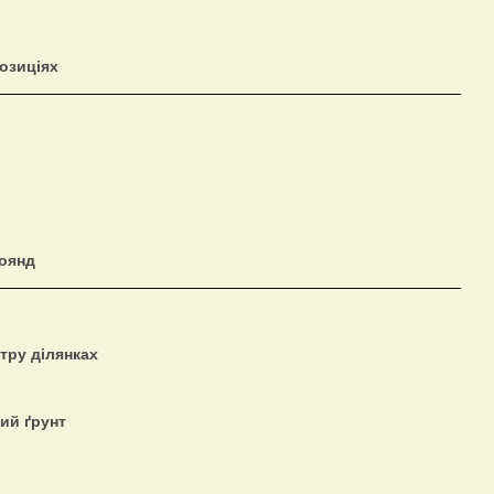
озиціях
роянд
тру ділянках
ий ґрунт