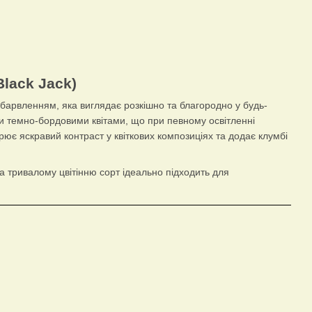
lack Jack)
арвленням, яка виглядає розкішно та благородно у будь-
и темно-бордовими квітами, що при певному освітленні
рює яскравий контраст у квіткових композиціях та додає клумбі
та тривалому цвітінню сорт ідеально підходить для