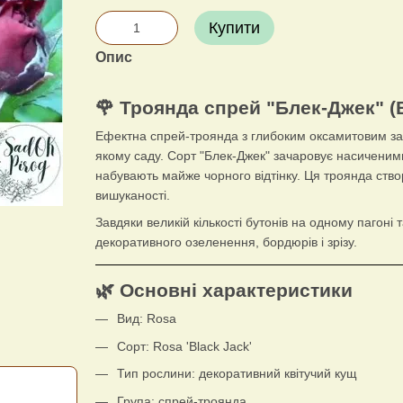
Купити
Опис
🌹 Троянда спрей "Блек-Джек" (B
Ефектна спрей-троянда з глибоким оксамитовим заб
якому саду. Сорт "Блек-Джек" зачаровує насиченим
набувають майже чорного відтінку. Ця троянда ство
вишуканості.
Завдяки великій кількості бутонів на одному пагоні 
декоративного озеленення, бордюрів і зрізу.
🌿 Основні характеристики
Вид: Rosa
Сорт: Rosa 'Black Jack'
Тип рослини: декоративний квітучий кущ
Група: спрей-троянда