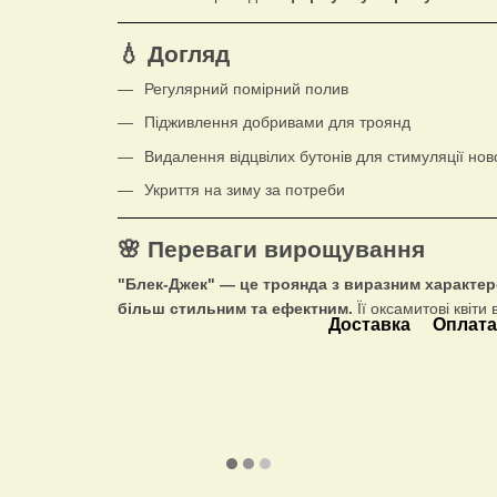
💧 Догляд
Регулярний помірний полив
Підживлення добривами для троянд
Видалення відцвілих бутонів для стимуляції ново
Укриття на зиму за потреби
🌸 Переваги вирощування
"Блек-Джек" — це троянда з виразним характе
більш стильним та ефектним.
Її оксамитові квіти
Доставка
Оплат