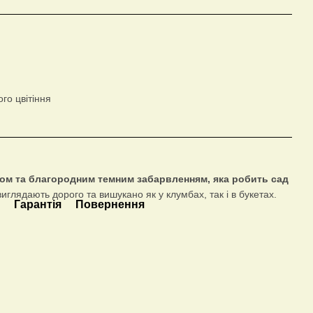
го цвітіння
ром та благородним темним забарвленням, яка робить сад
 виглядають дорого та вишукано як у клумбах, так і в букетах.
а
Гарантія
Повернення