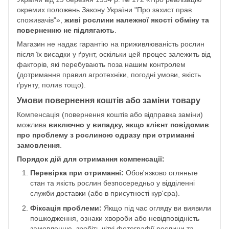
окремих положень Закону України "Про захист прав
споживачів"»,
живі рослини належної якості обміну та
поверненню не підлягають
.
Магазин не надає гарантію на приживлюваність рослин
після їх висадки у ґрунт, оскільки цей процес залежить від
факторів, які перебувають поза нашим контролем
(дотримання правил агротехніки, погодні умови, якість
ґрунту, полив тощо).
Умови повернення коштів або заміни товару
Компенсація (повернення коштів або відправка заміни)
можлива
виключно у випадку, якщо клієнт повідомив
про проблему з рослиною одразу при отриманні
замовлення
.
Порядок дій для отримання компенсації:
Перевірка при отриманні:
Обов'язково огляньте
стан та якість рослин безпосередньо у відділенні
служби доставки (або в присутності кур'єра).
Фіксація проблеми:
Якщо під час огляду ви виявили
пошкодження, ознаки хвороби або невідповідність
замовленню, зробіть чіткі фотографії рослини та