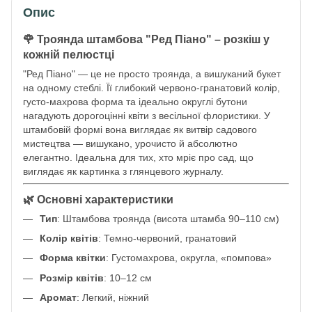
Опис
🌹 Троянда штамбова "Ред Піано" – розкіш у
кожній пелюстці
"Ред Піано" — це не просто троянда, а вишуканий букет
на одному стеблі. Її глибокий червоно-гранатовий колір,
густо-махрова форма та ідеально округлі бутони
нагадують дорогоцінні квіти з весільної флористики. У
штамбовій формі вона виглядає як витвір садового
мистецтва — вишукано, урочисто й абсолютно
елегантно. Ідеальна для тих, хто мріє про сад, що
виглядає як картинка з глянцевого журналу.
🌿 Основні характеристики
Тип
: Штамбова троянда (висота штамба 90–110 см)
Колір квітів
: Темно-червоний, гранатовий
Форма квітки
: Густомахрова, округла, «помпова»
Розмір квітів
: 10–12 см
Аромат
: Легкий, ніжний