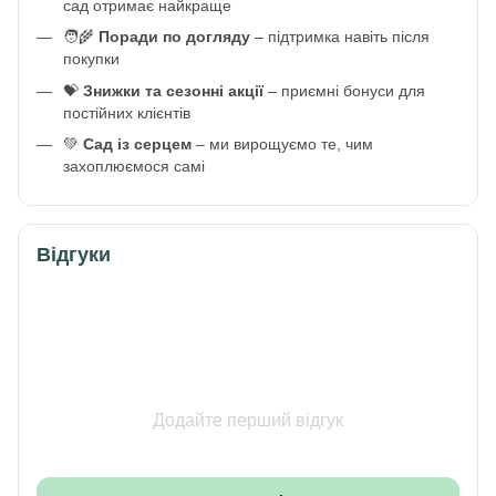
сад отримає найкраще
🧑‍🌾
Поради по догляду
– підтримка навіть після
покупки
💝
Знижки та сезонні акції
– приємні бонуси для
постійних клієнтів
💚
Сад із серцем
– ми вирощуємо те, чим
захоплюємося самі
Відгуки
Додайте перший відгук