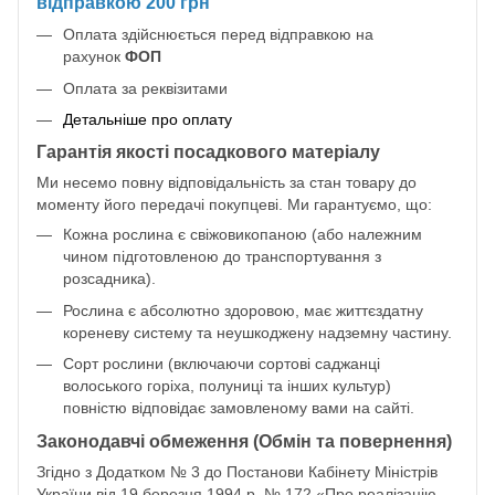
відправкою 200 грн
Оплата здійснюється перед відправкою на
рахунок
ФОП
Оплата за реквізитами
Детальніше про оплату
Гарантія якості посадкового матеріалу
Ми несемо повну відповідальність за стан товару до
моменту його передачі покупцеві. Ми гарантуємо, що:
Кожна рослина є свіжовикопаною (або належним
чином підготовленою до транспортування з
розсадника).
Рослина є абсолютно здоровою, має життєздатну
кореневу систему та неушкоджену надземну частину.
Сорт рослини (включаючи сортові саджанці
волоського горіха, полуниці та інших культур)
повністю відповідає замовленому вами на сайті.
Законодавчі обмеження (Обмін та повернення)
Згідно з Додатком № 3 до Постанови Кабінету Міністрів
України від 19 березня 1994 р. № 172 «Про реалізацію