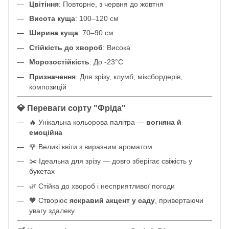
Цвітіння
: Повторне, з червня до жовтня
Висота куща
: 100–120 см
Ширина куща
: 70–90 см
Стійкість до хвороб
: Висока
Морозостійкість
: До -23°C
Призначення
: Для зрізу, клумб, міксбордерів,
композицій
💎 Переваги сорту "Фріда"
🔥 Унікальна кольорова палітра —
вогняна й
емоційна
🌹 Великі квіти з виразним ароматом
✂️ Ідеальна для зрізу — довго зберігає свіжість у
букетах
🌿 Стійка до хвороб і несприятливої погоди
🧡 Створює
яскравий акцент у саду
, привертаючи
увагу здалеку