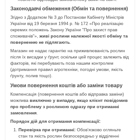
Законодавчі обмеження (Обмін та повернення)
Згідно з Додатком № 3 до Постанови Кабінету Міністрів
України від 19 березня 1994 р. № 172 «Про реалізацію
окремих положень Закону України "Про захист прав
споживачів"»,
живі рослини належної якості обміну та
поверненню не підлягають
.
Магазин не надає гарантію на приживлюваність рослин
після їх висадки у ґрунт, оскільки цей процес залежить від
факторів, які перебувають поза нашим контролем
(дотримання правил агротехніки, погодні умови, якість
ґрунту, полив тощо).
Умови повернення коштів або заміни товару
Компенсація (повернення коштів або відправка заміни)
можлива
виключно у випадку, якщо клієнт повідомив
про проблему з рослиною одразу при отриманні
замовлення
.
Порядок дій для отримання компенсації:
Перевірка при отриманні:
Обов'язково огляньте
стан та якість рослин безпосередньо у відділенні