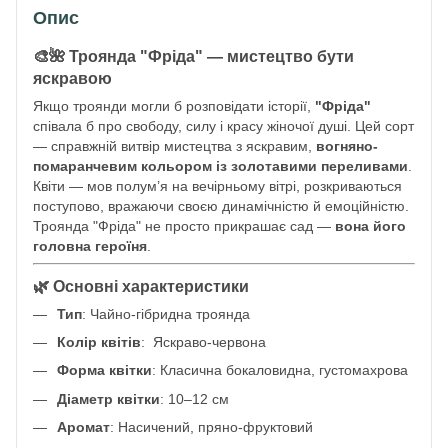
Опис
🎨🌺 Троянда "Фріда" — мистецтво бути
яскравою
Якщо троянди могли б розповідати історії,
"Фріда"
співала б про свободу, силу і красу жіночої душі. Цей сорт
— справжній витвір мистецтва з яскравим,
вогняно-
помаранчевим кольором із золотавими переливами
.
Квіти — мов полум’я на вечірньому вітрі, розкриваються
поступово, вражаючи своєю динамічністю й емоційністю.
Троянда "Фріда" не просто прикрашає сад —
вона його
головна героїня
.
🌿 Основні характеристики
Тип
: Чайно-гібридна троянда
Колір квітів
: Яскраво-червона
Форма квітки
: Класична бокаловидна, густомахрова
Діаметр квітки
: 10–12 см
Аромат
: Насичений, пряно-фруктовий