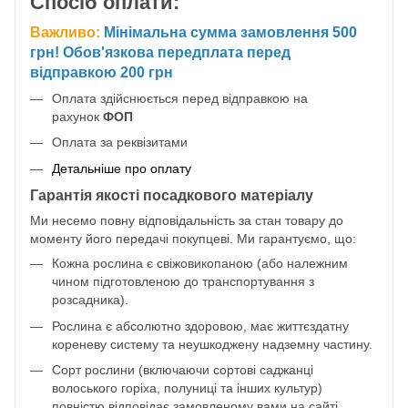
Спосіб оплати:
Важливо:
Мінімальна сумма замовлення 500
грн! Обов'язкова передплата перед
відправкою 200 грн
Оплата здійснюється перед відправкою на
рахунок
ФОП
Оплата за реквізитами
Детальніше про оплату
Гарантія якості посадкового матеріалу
Ми несемо повну відповідальність за стан товару до
моменту його передачі покупцеві. Ми гарантуємо, що:
Кожна рослина є свіжовикопаною (або належним
чином підготовленою до транспортування з
розсадника).
Рослина є абсолютно здоровою, має життєздатну
кореневу систему та неушкоджену надземну частину.
Сорт рослини (включаючи сортові саджанці
волоського горіха, полуниці та інших культур)
повністю відповідає замовленому вами на сайті.