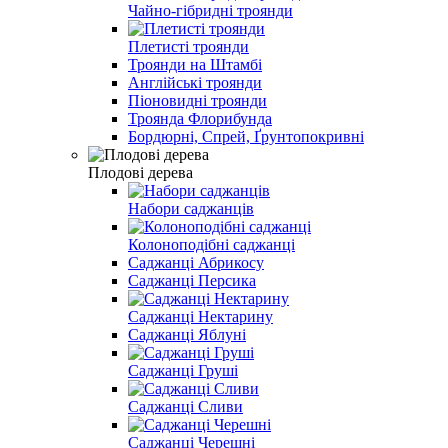
Чайно-гібридні троянди
Плетисті троянди
Троянди на Штамбі
Англійські троянди
Піоновидні троянди
Троянда Флорибунда
Бордюрні, Спрей, Ґрунтопокривні
Плодові дерева
Набори саджанців
Колоноподібні саджанці
Саджанці Абрикосу
Саджанці Персика
Саджанці Нектарину
Саджанці Яблуні
Саджанці Груші
Саджанці Сливи
Саджанці Черешні