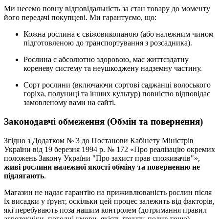
Ми несемо повну відповідальність за стан товару до моменту
його передачі покупцеві. Ми гарантуємо, що:
Кожна рослина є свіжовикопаною (або належним чином
підготовленою до транспортування з розсадника).
Рослина є абсолютно здоровою, має життєздатну
кореневу систему та неушкоджену надземну частину.
Сорт рослини (включаючи сортові саджанці волоського
горіха, полуниці та інших культур) повністю відповідає
замовленому вами на сайті.
Законодавчі обмеження (Обмін та повернення)
Згідно з Додатком № 3 до Постанови Кабінету Міністрів
України від 19 березня 1994 р. № 172 «Про реалізацію окремих
положень Закону України "Про захист прав споживачів"»,
живі рослини належної якості обміну та поверненню не
підлягають
.
Магазин не надає гарантію на приживлюваність рослин після
їх висадки у ґрунт, оскільки цей процес залежить від факторів,
які перебувають поза нашим контролем (дотримання правил
агротехніки, погодні умови, якість ґрунту, полив тощо).