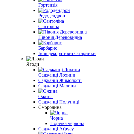
Гортензія
Рододендрон
Сантоліна
Півонія Деревовидна
Барбарис
Інші декоративні чагарники
Ягоди
Саджанці Лохини
Саджанці Жимолості
Саджанці Малини
Ожина
Саджанці Полуниці
Смородина
Чорна
Порічка червона
Саджанці Аґрусу