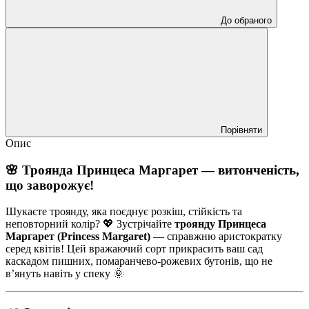
До обраного
Порівняти
Опис
🌸 Троянда Принцеса Маргарет — витонченість,
що заворожує!
Шукаєте троянду, яка поєднує розкіш, стійкість та
неповторний колір? 💖 Зустрічайте
троянду Принцеса
Маргарет (Princess Margaret)
— справжню аристократку
серед квітів! Цей вражаючий сорт прикрасить ваш сад
каскадом пишних, помаранчево-рожевих бутонів, що не
в’януть навіть у спеку 🌞