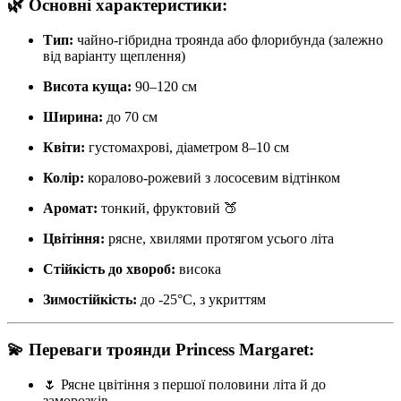
🌿 Основні характеристики:
Тип:
чайно-гібридна троянда або флорибунда (залежно
від варіанту щеплення)
Висота куща:
90–120 см
Ширина:
до 70 см
Квіти:
густомахрові, діаметром 8–10 см
Колір:
коралово-рожевий з лососевим відтінком
Аромат:
тонкий, фруктовий 🍑
Цвітіння:
рясне, хвилями протягом усього літа
Стійкість до хвороб:
висока
Зимостійкість:
до -25°C, з укриттям
💫 Переваги троянди Princess Margaret:
🌷 Рясне цвітіння з першої половини літа й до
заморозків