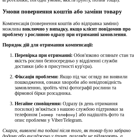
Умови повернення коштів або заміни товару
Компенсація (повернення коштів або відправка заміни)
можлива
виключно у випадку, якщо клієнт повідомив про
проблему з рослиною одразу при отриманні замовлення
.
Порядок дій для отримання компенсації:
Перевірка при отриманні:
Обов'язково огляньте стан та
якість рослин безпосередньо у відділенні служби
доставки (або в присутності кур'єра).
Фіксація проблеми:
Якщо під час огляду ви виявили
пошкодження, ознаки хвороби або невідповідність
замовленню, зробіть чіткі фотографії рослини та
фірмової бірки розсадника.
Негайне сповіщення:
Одразу (в день отримання
посилки) зв'яжіться з нашою службою підтримки за
телефоном
або надішліть фото та
[номер телефону]
опис проблеми у Viber/Telegram.
Скарги, виявлені та подані після того, як товар було забрано
додому або висаджено у ґрунт, розгляду не підлягають, а