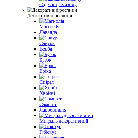
Саджанці Кизилу
Декоративні рослини
Магнолія
Лаванда
Сакура
Верба
Бузок
Еріка
Спірея
Хвойні
Самшит
Лавровишня
Мигдаль декоративний
Гібіскус