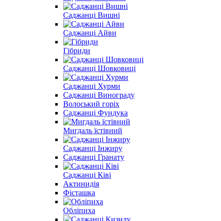
Саджанці Вишні
Саджанці Айви
Гібриди
Саджанці Шовковиці
Саджанці Хурми
Саджанці Винограду
Волоський горіх
Саджанці Фундука
Мигдаль їстівний
Саджанці Інжиру
Саджанці Гранату
Саджанці Ківі
Актинидія
Фісташка
Обліпиха