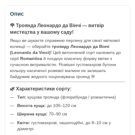
Опис
🌹 Троянда Леонардо да Вінчі — витвір
мистецтва у вашому саду!
Якщо ви шукаєте справжню перлину для своєї квіткової
колекції — обирайте
троянду Леонардо да Вінчі
(Leonardo da Vinci)
! Цей витончений сорт належить до
серії
Romantica
й поєднує класичну форму квітки з
сучасною витривалістю. Розкішні густомахрові бутони
кольору насиченої рожевої малини не залишать
байдужим жодного поціновувача троянд 🌸
🌿 Характеристики сорту:
Тип:
кущова троянда (флорибунда / романтична)
Висота куща:
до 100–120 см
Ширина куща:
70–90 см
Квіти:
густомахрові, чашоподібні, до 8–10 см у
діаметрі