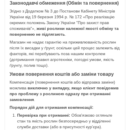
Законодавчі обмеження (Обмін та повернення)
Згідно з Додатком № 3 до Постанови Кабінету Міністрів
України від 19 березня 1994 р. № 172 «Про реалізацію
окремих положень Закону України "Про захист прав
споживачів"»,
живі рослини належної якості обміну та
поверненню не підлягають
.
Магазин не надає гарантію на приживлюваність рослин
після їх висадки у ґрунт, оскільки цей процес залежить від
факторів, які перебувають поза нашим контролем
(дотримання правил агротехніки, погодні умови, якість
ґрунту, полив тощо).
Умови повернення коштів або заміни товару
Компенсація (повернення коштів або відправка заміни)
можлива
виключно у випадку, якщо клієнт повідомив
про проблему з рослиною одразу при отриманні
замовлення
.
Порядок дій для отримання компенсації:
Перевірка при отриманні:
Обов'язково огляньте
стан та якість рослин безпосередньо у відділенні
служби доставки (або в присутності кур'єра).