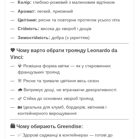
Колір:
глибоко-рожевий з малиновим відтінком
Аромат:
легкий, приємний
Цвітіння:
рясне та повторне протягом усього літа
Стійкість:
висока до хвороб і дощів
Зимостійкість:
добра (з укриттям)
💖 Чому варто обрати троянду Leonardo da
Vinci:
💎 Розкішна форма квітки — як у старовинних
французьких троянд
🌸 Рясне та тривале цвітіння весь сезон
🌧 Витримує дощі, не втрачаючи декоративності
🌿 Стійка до основних хвороб троянд
🏡 Ідеальна для клумб, бордюрів, квітників і
контейнерного вирощування
🛍 Чому обирають Greendise:
✅ Здорові саджанці в контейнерах — готові до