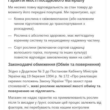
Гарантія якості посадкового матеріалу
Ми несемо повну відповідальність за стан товару до
моменту його передачі покупцеві. Ми гарантуємо, що:
Кожна рослина є свіжовикопаною (або належним
чином підготовленою до транспортування з
розсадника).
Рослина є абсолютно здоровою, має життєздатну
кореневу систему та неушкоджену надземну частину.
Сорт рослини (включаючи сортові саджанці
волоського горіха, полуниці та інших культур)
повністю відповідає замовленому вами на сайті.
Законодавчі обмеження (Обмін та повернення)
Згідно з Додатком № 3 до Постанови Кабінету Міністрів
України від 19 березня 1994 р. № 172 «Про реалізацію
окремих положень Закону України "Про захист прав
споживачів"»,
живі рослини належної якості обміну та
поверненню не підлягають
.
Магазин не надає гарантію на приживлюваність рослин
після їх висадки у ґрунт, оскільки цей процес залежить від
факторів, які перебувають поза нашим контролем