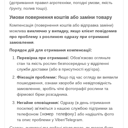
(дотримання правил агротехніки, погодні умови, якість
ґрунту, полив тощо).
Умови повернення коштів або заміни товару
Компенсація (повернення коштів або відправка заміни)
можлива
виключно у випадку, якщо клієнт повідомив
про проблему з рослиною одразу при отриманні
замовлення
.
Порядок дій для отримання компенсації:
Перевірка при отриманні:
Обов'язково огляньте
стан та якість рослин безпосередньо у відділенні
служби доставки (або в присутності кур'єра).
Фіксація проблеми:
Якщо під час огляду ви виявили
пошкодження, ознаки хвороби або невідповідність
замовленню, зробіть чіткі фотографії рослини та
фірмової бірки розсадника.
Негайне сповіщення:
Одразу (в день отримання
посилки) зв'яжіться з нашою службою підтримки за
телефоном
[номер телефону]
або надішліть фото
та опис проблеми у Viber/Telegram.
Скарги, виявлені та подані після того, як товар було