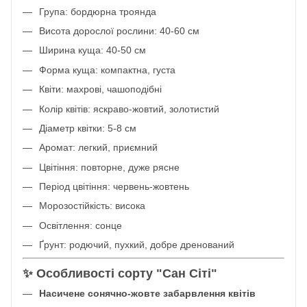
Група: бордюрна троянда
Висота дорослої рослини: 40-60 см
Ширина куща: 40-50 см
Форма куща: компактна, густа
Квіти: махрові, чашоподібні
Колір квітів: яскраво-жовтий, золотистий
Діаметр квітки: 5-8 см
Аромат: легкий, приємний
Цвітіння: повторне, дуже рясне
Період цвітіння: червень-жовтень
Морозостійкість: висока
Освітлення: сонце
Ґрунт: родючий, пухкий, добре дренований
✨ Особливості сорту "Сан Сіті"
Насичене сонячно-жовте забарвлення квітів