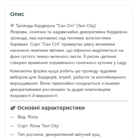
Опис
🌹 Троянда бордюрна "Сан Сіті" (Sun City)
Яскрава, сонячна та надзвичайно декоративна бордюрна
троянда, яка наповнює сад теплими золотистими
барвами. Сорт "Сан Сіті" привертає увагу великими
насичено-жовтими квітами, що ефектно виділяються на
фоні густого темно-зеленого листя. Її рясне цвітіння
створює враження справжнього сонячного куточка у саду.
Компактна форма куща робить цю троянду чудовим
вибором для бордюрів, клумб, рабаток та контейнерного
вирощування. Вона гармонійно поєднується з іншими
декоративними рослинами та додає композиціям
яскравості й виразності.
🌿 Основні характеристики
Вид: Rosa
Сорт: Rosa 'Sun City'
Тип рослини: декоративний квітучий кущ