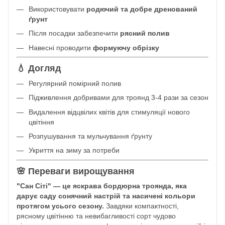
Використовувати
родючий та добре дренований
ґрунт
Після посадки забезпечити
рясний полив
Навесні проводити
формуючу обрізку
💧 Догляд
Регулярний помірний полив
Підживлення добривами для троянд 3-4 рази за сезон
Видалення відцвілих квітів для стимуляції нового
цвітіння
Розпушування та мульчування ґрунту
Укриття на зиму за потреби
🌸 Переваги вирощування
"Сан Сіті" — це яскрава бордюрна троянда, яка
дарує саду сонячний настрій та насичені кольори
протягом усього сезону.
Завдяки компактності,
рясному цвітінню та невибагливості сорт чудово