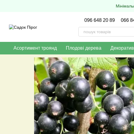
Перейти до основного контенту
Мінімаль
096 648 20 89
066 8
Асортимент троянд
Плодові дерева
Декоратив