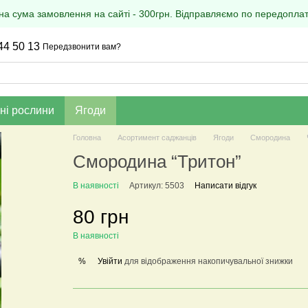
на сума замовлення на сайті - 300грн. Відправляємо по передоплаті
44 50 13
Передзвонити вам?
ні рослини
Ягоди
Головна
Асортимент саджанців
Ягоди
Смородина
Смородина “Тритон”
В наявності
Артикул: 5503
Написати відгук
80 грн
В наявності
Увійти
для відображення накопичувальної знижки
%