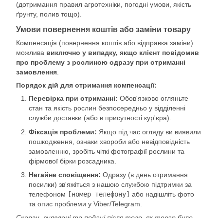
(дотримання правил агротехніки, погодні умови, якість
ґрунту, полив тощо).
Умови повернення коштів або заміни товару
Компенсація (повернення коштів або відправка заміни)
можлива
виключно у випадку, якщо клієнт повідомив
про проблему з рослиною одразу при отриманні
замовлення
.
Порядок дій для отримання компенсації:
Перевірка при отриманні:
Обов'язково огляньте
стан та якість рослин безпосередньо у відділенні
служби доставки (або в присутності кур'єра).
Фіксація проблеми:
Якщо під час огляду ви виявили
пошкодження, ознаки хвороби або невідповідність
замовленню, зробіть чіткі фотографії рослини та
фірмової бірки розсадника.
Негайне сповіщення:
Одразу (в день отримання
посилки) зв'яжіться з нашою службою підтримки за
телефоном
[номер телефону]
або надішліть фото
та опис проблеми у Viber/Telegram.
Скарги, виявлені та подані після того, як товар було