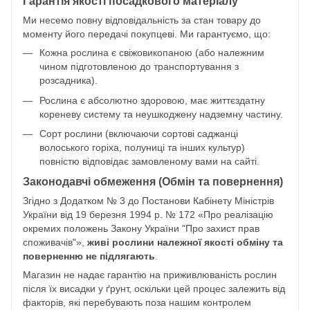
Гарантія якості посадкового матеріалу
Ми несемо повну відповідальність за стан товару до
моменту його передачі покупцеві. Ми гарантуємо, що:
Кожна рослина є свіжовикопаною (або належним
чином підготовленою до транспортування з
розсадника).
Рослина є абсолютно здоровою, має життєздатну
кореневу систему та неушкоджену надземну частину.
Сорт рослини (включаючи сортові саджанці
волоського горіха, полуниці та інших культур)
повністю відповідає замовленому вами на сайті.
Законодавчі обмеження (Обмін та повернення)
Згідно з Додатком № 3 до Постанови Кабінету Міністрів
України від 19 березня 1994 р. № 172 «Про реалізацію
окремих положень Закону України "Про захист прав
споживачів"»,
живі рослини належної якості обміну та
поверненню не підлягають
.
Магазин не надає гарантію на приживлюваність рослин
після їх висадки у ґрунт, оскільки цей процес залежить від
факторів, які перебувають поза нашим контролем