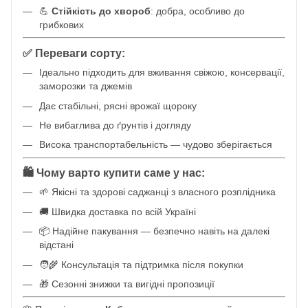
💪
Стійкість до хвороб
: добра, особливо до
грибкових
✅ Переваги сорту:
Ідеально підходить для вживання свіжою, консервації,
заморозки та джемів
Дає стабільні, рясні врожаї щороку
Не вибаглива до ґрунтів і догляду
Висока транспортабельність — чудово зберігається
🛍️ Чому варто купити саме у нас:
🌱 Якісні та здорові саджанці з власного розплідника
🚚 Швидка доставка по всій Україні
📦 Надійне пакування — безпечно навіть на далекі
відстані
🧑‍🌾 Консультація та підтримка після покупки
🎁 Сезонні знижки та вигідні пропозиції