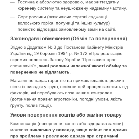
Рослина є абсолютно здоровою, має життєздатну
кореневу систему та неушкоджену надземну частину.
Сорт рослини (включаючи сортові саджанці
волоського горіха, полуниці та інших культур)
повністю відповідає замовленому вами на сайті.
Законодавчі обмеження (Обмін та повернення)
Згідно з Додатком № 3 до Постанови Кабінету Міністрів
України від 19 березня 1994 р. № 172 «Про реалізацію
окремих положень Закону України "Про захист прав
споживачів"»,
живі рослини належної якості обміну та
поверненню не підлягають
.
Магазин не надає гарантію на приживлюваність рослин
після їх висадки у ґрунт, оскільки цей процес залежить від
факторів, які перебувають поза нашим контролем
(дотримання правил агротехніки, погодні умови, якість
ґрунту, полив тощо).
Умови повернення коштів або заміни товару
Компенсація (повернення коштів або відправка заміни)
можлива
виключно у випадку, якщо клієнт повідомив
про проблему з рослиною одразу при отриманні