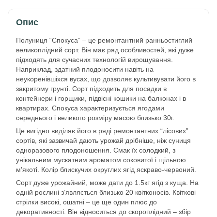
Опис
Полуниця “Спокуса” – це ремонтантний ранньостиглий
великоплідний сорт. Він має ряд особливостей, які дуже
підходять для сучасних технологій вирощування.
Наприклад, здатний плодоносити навіть на
неукоренівшіхся вусах, що дозволяє культивувати його в
закритому грунті. Сорт підходить для посадки в
контейнери і горщики, підвісні кошики на балконах і в
квартирах. Спокуса характеризується ягодами
середнього і великого розміру масою близько 30г.
Це вигідно виділяє його в ряді ремонтантних “лісових”
сортів, які зазвичай дають урожай дрібніше, ніж суниця
одноразового плодоношення. Смак їх солодкий, з
унікальним мускатним ароматом соковитої і щільною
м’якоті. Колір блискучих округлих ягід яскраво-червоний.
Сорт дуже урожайний, може дати до 1.5кг ягід з куща. На
одній рослині з’являється близько 20 квітконосів. Квіткові
стрілки високі, ошатні – це ще один плюс до
декоративності. Він відноситься до скороплідний – збір