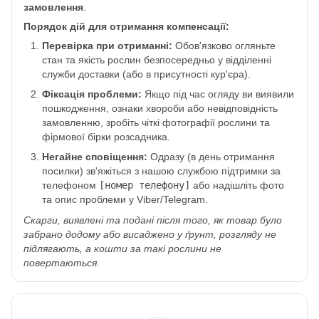
замовлення
.
Порядок дій для отримання компенсації:
Перевірка при отриманні:
Обов'язково огляньте
стан та якість рослин безпосередньо у відділенні
служби доставки (або в присутності кур'єра).
Фіксація проблеми:
Якщо під час огляду ви виявили
пошкодження, ознаки хвороби або невідповідність
замовленню, зробіть чіткі фотографії рослини та
фірмової бірки розсадника.
Негайне сповіщення:
Одразу (в день отримання
посилки) зв'яжіться з нашою службою підтримки за
телефоном
[номер телефону]
або надішліть фото
та опис проблеми у Viber/Telegram.
Скарги, виявлені та подані після того, як товар було
забрано додому або висаджено у ґрунт, розгляду не
підлягають, а кошти за такі рослини не
повертаються.