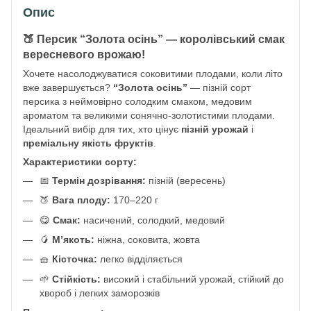
Опис
🍑 Персик “Золота осінь” — королівський смак
вересневого врожаю!
Хочете насолоджуватися соковитими плодами, коли літо
вже завершується?
“Золота осінь”
— пізній сорт
персика з неймовірно солодким смаком, медовим
ароматом та великими сонячно-золотистими плодами.
Ідеальний вибір для тих, хто цінує
пізній урожай
і
преміальну якість фруктів
.
Характеристики сорту:
📅
Термін дозрівання:
пізній (вересень)
🍑
Вага плоду:
170–220 г
😋
Смак:
насичений, солодкий, медовий
🥭
М’якоть:
ніжна, соковита, жовта
🧺
Кісточка:
легко відділяється
🌱
Стійкість:
високий і стабільний урожай, стійкий до
хвороб і легких заморозків