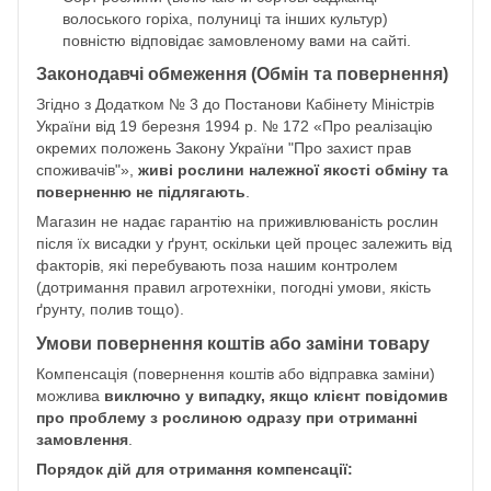
волоського горіха, полуниці та інших культур)
повністю відповідає замовленому вами на сайті.
Законодавчі обмеження (Обмін та повернення)
Згідно з Додатком № 3 до Постанови Кабінету Міністрів
України від 19 березня 1994 р. № 172 «Про реалізацію
окремих положень Закону України "Про захист прав
споживачів"»,
живі рослини належної якості обміну та
поверненню не підлягають
.
Магазин не надає гарантію на приживлюваність рослин
після їх висадки у ґрунт, оскільки цей процес залежить від
факторів, які перебувають поза нашим контролем
(дотримання правил агротехніки, погодні умови, якість
ґрунту, полив тощо).
Умови повернення коштів або заміни товару
Компенсація (повернення коштів або відправка заміни)
можлива
виключно у випадку, якщо клієнт повідомив
про проблему з рослиною одразу при отриманні
замовлення
.
Порядок дій для отримання компенсації: