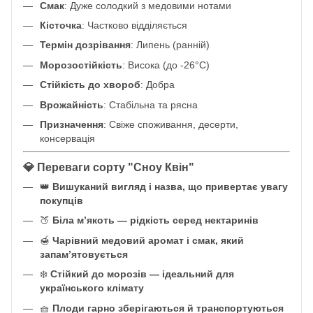
Смак
: Дуже солодкий з медовими нотами
Кісточка
: Частково відділяється
Термін дозрівання
: Липень (ранній)
Морозостійкість
: Висока (до -26°C)
Стійкість до хвороб
: Добра
Врожайність
: Стабільна та рясна
Призначення
: Свіже споживання, десерти,
консервація
💎 Переваги сорту "Сноу Квін"
👑
Вишуканий вигляд і назва, що привертає увагу
покупців
🍑
Біла м’якоть — рідкість серед нектаринів
🍯
Чарівний медовий аромат і смак, який
запам’ятовується
❄️
Стійкий до морозів — ідеальний для
українського клімату
🧺
Плоди гарно зберігаються й транспортуються