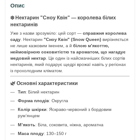
Опис
❄️ Нектарин "Сноу Квін" — королева білих
нектаринів
Уже з назви зрозуміло: цей сорт —
справжня королева
саду
. Нектарин
"Сноу Квін" (Snow Queen)
вирізняється
не лише казковим іменем, а й
білою м’якоттю,
неймовірною соковитістю та ароматом, що нагадує
медовий нектар
. Це один із найсмачніших білих сортів
нектаринів, який подарує щедрі врожаї навіть у регіонах
із прохолодним кліматом.
🌿 Основні характеристики
Тип
: Білий нектарин
Форма плодів
: Округла
Колір шкірки
: Яскраво-червоний з бордовим
рум’янцем
М’якоть
: Біла, соковита, ніжна, ароматна
Маса плоду
: 130–150 г