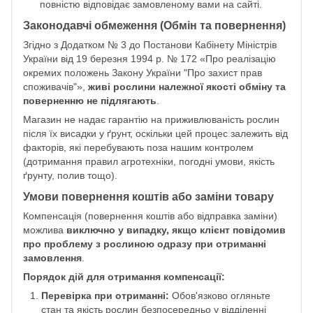
повністю відповідає замовленому вами на сайті.
Законодавчі обмеження (Обмін та повернення)
Згідно з Додатком № 3 до Постанови Кабінету Міністрів
України від 19 березня 1994 р. № 172 «Про реалізацію
окремих положень Закону України "Про захист прав
споживачів"»,
живі рослини належної якості обміну та
поверненню не підлягають
.
Магазин не надає гарантію на приживлюваність рослин
після їх висадки у ґрунт, оскільки цей процес залежить від
факторів, які перебувають поза нашим контролем
(дотримання правил агротехніки, погодні умови, якість
ґрунту, полив тощо).
Умови повернення коштів або заміни товару
Компенсація (повернення коштів або відправка заміни)
можлива
виключно у випадку, якщо клієнт повідомив
про проблему з рослиною одразу при отриманні
замовлення
.
Порядок дій для отримання компенсації:
Перевірка при отриманні:
Обов'язково огляньте
стан та якість рослин безпосередньо у відділенні