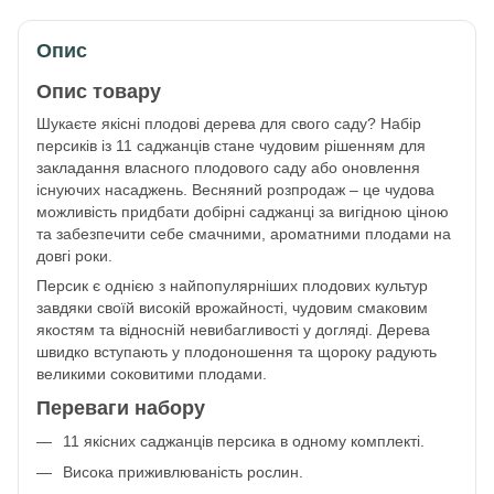
Опис
Опис товару
Шукаєте якісні плодові дерева для свого саду? Набір
персиків із 11 саджанців стане чудовим рішенням для
закладання власного плодового саду або оновлення
існуючих насаджень. Весняний розпродаж – це чудова
можливість придбати добірні саджанці за вигідною ціною
та забезпечити себе смачними, ароматними плодами на
довгі роки.
Персик є однією з найпопулярніших плодових культур
завдяки своїй високій врожайності, чудовим смаковим
якостям та відносній невибагливості у догляді. Дерева
швидко вступають у плодоношення та щороку радують
великими соковитими плодами.
Переваги набору
11 якісних саджанців персика в одному комплекті.
Висока приживлюваність рослин.