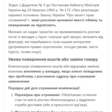
Згідно з Додатком № 3 до Постанови Кабінету Міністрів
України від 19 березня 1994 р. № 172 «Про реалізацію
окремих положень Закону України "Про захист прав
споживачів"»,
живі рослини належної якості обміну та
поверненню не підлягають
.
Магазин не надає гарантію на приживлюваність рослин
після їх висадки у ґрунт, оскільки цей процес залежить від
факторів, які перебувають поза нашим контролем
(дотримання правил агротехніки, погодні умови, якість
ґрунту, полив тощо).
Умови повернення коштів або заміни товару
Компенсація (повернення коштів або відправка заміни)
можлива
виключно у випадку, якщо клієнт повідомив
про проблему з рослиною одразу при отриманні
замовлення
.
Порядок дій для отримання компенсації:
Перевірка при отриманні:
Обов'язково огляньте
стан та якість рослин безпосередньо у відділенні
служби доставки (або в присутності кур'єра).
Фіксація проблеми:
Якщо під час огляду ви виявили