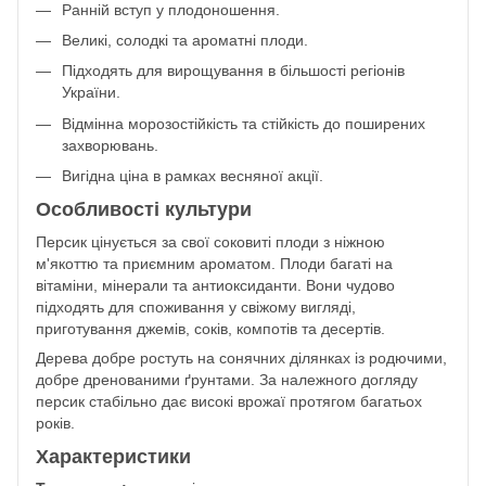
Ранній вступ у плодоношення.
Великі, солодкі та ароматні плоди.
Підходять для вирощування в більшості регіонів
України.
Відмінна морозостійкість та стійкість до поширених
захворювань.
Вигідна ціна в рамках весняної акції.
Особливості культури
Персик цінується за свої соковиті плоди з ніжною
м'якоттю та приємним ароматом. Плоди багаті на
вітаміни, мінерали та антиоксиданти. Вони чудово
підходять для споживання у свіжому вигляді,
приготування джемів, соків, компотів та десертів.
Дерева добре ростуть на сонячних ділянках із родючими,
добре дренованими ґрунтами. За належного догляду
персик стабільно дає високі врожаї протягом багатьох
років.
Характеристики