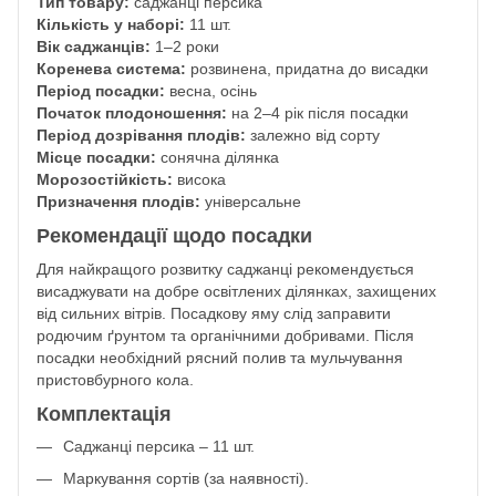
Тип товару:
саджанці персика
Кількість у наборі:
11 шт.
Вік саджанців:
1–2 роки
Коренева система:
розвинена, придатна до висадки
Період посадки:
весна, осінь
Початок плодоношення:
на 2–4 рік після посадки
Період дозрівання плодів:
залежно від сорту
Місце посадки:
сонячна ділянка
Морозостійкість:
висока
Призначення плодів:
універсальне
Рекомендації щодо посадки
Для найкращого розвитку саджанці рекомендується
висаджувати на добре освітлених ділянках, захищених
від сильних вітрів. Посадкову яму слід заправити
родючим ґрунтом та органічними добривами. Після
посадки необхідний рясний полив та мульчування
пристовбурного кола.
Комплектація
Саджанці персика – 11 шт.
Маркування сортів (за наявності).